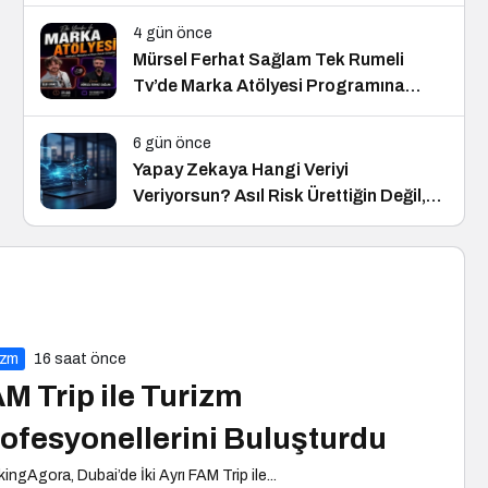
4 gün önce
Mürsel Ferhat Sağlam Tek Rumeli
Tv’de Marka Atölyesi Programına
Konuk Oldu
6 gün önce
Yapay Zekaya Hangi Veriyi
Veriyorsun? Asıl Risk Ürettiğin Değil,
Verdiğin Veride
izm
16 saat önce
M Trip ile Turizm
ofesyonellerini Buluşturdu
ingAgora, Dubai’de İki Ayrı FAM Trip ile...