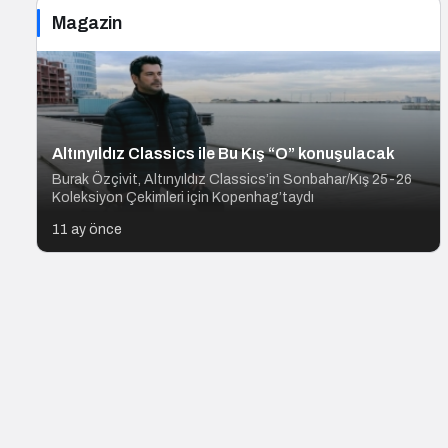
Magazin
Altınyıldız Classics ile Bu Kış “O” konuşulacak
Burak Özçivit, Altınyıldız Classics’in Sonbahar/Kış 25-26
Koleksiyon Çekimleri için Kopenhag’taydı
11 ay önce