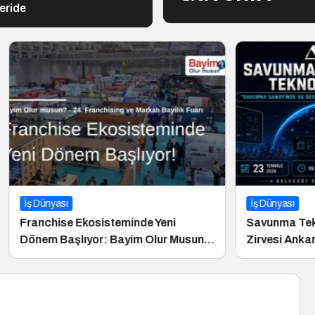
eride
İş Dünyası
 Ekosisteminde Yeni
Savunma Teknolojileri En
şlıyor: Bayim Olur Musun?
Zirvesi Ankara’da Gerçekl
6 İçin Geri Sayım!