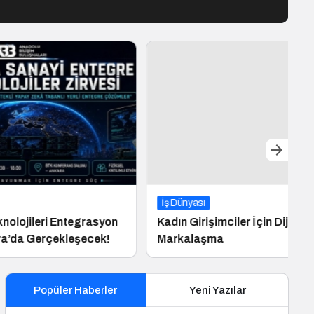
İş Dünyası
tegrasyon
Kadın Girişimciler İçin Dijital
eşecek!
Markalaşma
Popüler Haberler
Yeni Yazılar