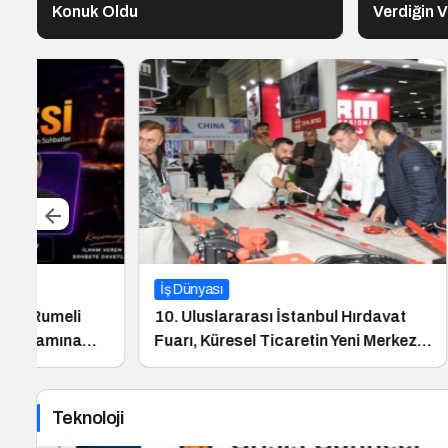
Konuk Oldu
Verdiğin V
İş Dünyası
İş Dünyası
10. Uluslararası İstanbul Hırdavat
Franchise
Fuarı, Küresel Ticaretin Yeni Merkezi
Dönem Ba
Olmaya Hazırlanıyor
Fuarı 202
Teknoloji