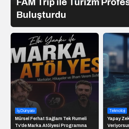
FAM Trip ile Turizm Profe
Buluşturdu
İş Dünyası
Teknoloji
Mürsel Ferhat Sağlam Tek Rumeli
Yapay Zek
Tv’de Marka Atölyesi Programına
Veriyorsun