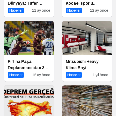
Dünyaya: Tufan
Kocaelispor’u
Değirmenci,
Ağırlıyor
Haberler
11 ay önce
Haberler
12 ay önce
Fethiye’de Ringe
Çıkıyor
Fırtına Paşa
Mitsubishi Heavy
Deplasmanından 3
Klima Bayi
Puanla Ayrıldı
Haberler
12 ay önce
Haberler
1 yıl önce