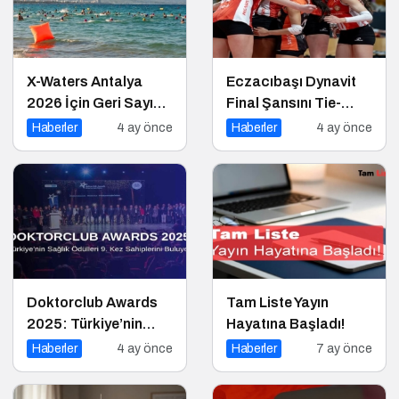
X-Waters Antalya
Eczacıbaşı Dynavit
2026 İçin Geri Sayım
Final Şansını Tie-
Başladı!
Break Setiyle
Haberler
4 ay önce
Haberler
4 ay önce
Kaybetti
Doktorclub Awards
Tam Liste Yayın
2025: Türkiye’nin
Hayatına Başladı!
Sağlık Ödülleri 9. Kez
Haberler
4 ay önce
Haberler
7 ay önce
Sahiplerini Buluyor