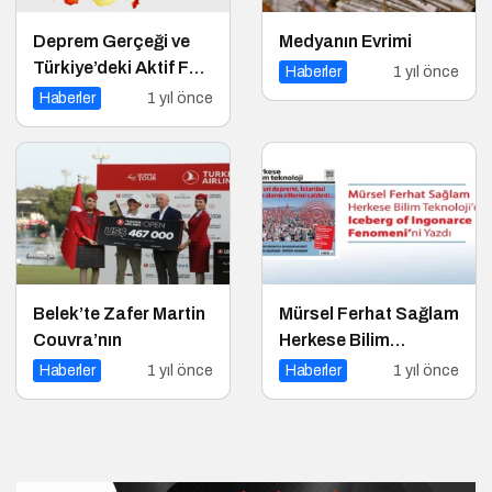
Deprem Gerçeği ve
Medyanın Evrimi
Türkiye’deki Aktif Fay
Haberler
1 yıl önce
Hatları (Tüm Şehirler)
Haberler
1 yıl önce
Belek’te Zafer Martin
Mürsel Ferhat Sağlam
Couvra’nın
Herkese Bilim
Teknoloji’de “Iceberg
Haberler
1 yıl önce
Haberler
1 yıl önce
of Ingonarce
Fenomeni”ni Yazdı