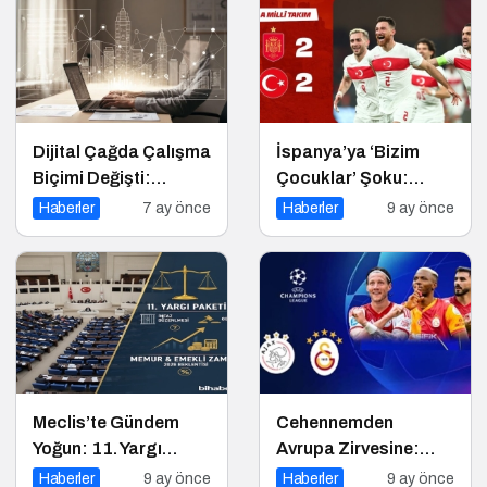
Dijital Çağda Çalışma
İspanya’ya ‘Bizim
Biçimi Değişti:
Çocuklar’ Şoku:
Bilgiyle Para
Dünya Kupası Işığı
Haberler
7 ay önce
Haberler
9 ay önce
Kazananların Yeni
Yeniden Yandı!
Düzeni
Meclis’te Gündem
Cehennemden
Yoğun: 11. Yargı
Avrupa Zirvesine:
Paketi ve Memur
Galatasaray’ın Kritik
Haberler
9 ay önce
Haberler
9 ay önce