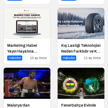
Zammında Son
Ajax Sınavı
Durum!
Marketing Haber
Kış Lastiği Teknolojisi
Yayın Hayatına
Neden Farklıdır ve Kış
Başladı
Lastiği Kullanmanın
Haberler
10 ay önce
Haberler
11 ay önce
Faydaları Nelerdir
Malatya’dan
Fenerbahçe Evinde