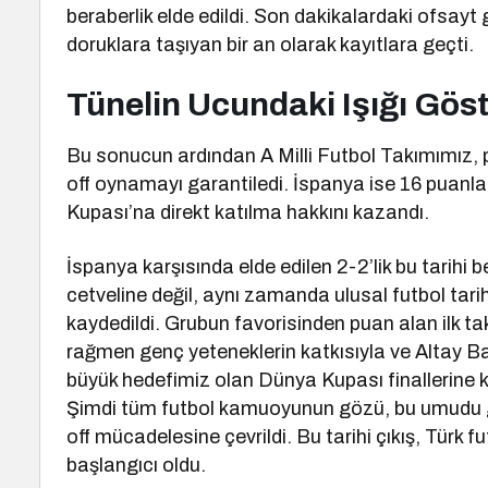
beraberlik elde edildi. Son dakikalardaki ofsayt 
doruklara taşıyan bir an olarak kayıtlara geçti.
Tünelin Ucundaki Işığı Gö
Bu sonucun ardından A Milli Futbol Takımımız, pu
off oynamayı garantiledi. İspanya ise 16 puan
Kupası’na direkt katılma hakkını kazandı.
İspanya karşısında elde edilen 2-2’lik bu tarihi 
cetveline değil, aynı zamanda ulusal futbol tari
kaydedildi. Grubun favorisinden puan alan ilk tak
rağmen genç yeteneklerin katkısıyla ve Altay Bay
büyük hedefimiz olan Dünya Kupası finallerine k
Şimdi tüm futbol kamuoyunun gözü, bu umudu 
off mücadelesine çevrildi. Bu tarihi çıkış, Türk fu
başlangıcı oldu.