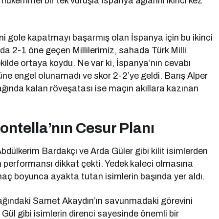
mükemmel bir tek vuruşla İspanya ağlarını ikinci kez
i gole kapatmayı başarmış olan İspanya için bu ikinci
ında 2-1 öne geçen Millilerimiz, sahada Türk Milli
şekilde ortaya koydu. Ne var ki, İspanya’nın cevabı
ne engel olunamadı ve skor 2-2’ye geldi. Barış Alper
ğında kalan röveşatası ise maçın akıllara kazınan
ontella’nın Cesur Planı
bdülkerim Bardakçı ve Arda Güler gibi kilit isimlerden
ın performansı dikkat çekti. Yedek kaleci olmasına
ı maç boyunca ayakta tutan isimlerin başında yer aldı.
dağındaki Samet Akaydın’ın savunmadaki görevini
Gül gibi isimlerin direnci sayesinde önemli bir