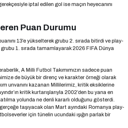
gerekçesiyle iptal edilen gol ise maçın heyecanını
steren Puan Durumu
anını 13’e yükselterek grubu 2. sırada bitirdi ve play-
la grubu 1. sırada tamamlayarak 2026 FIFA Dünya
beraberlik, A Milli Futbol Takımımızın sadece puan
himize de büyük bir direnç ve karakter örneği olarak
ım unvanını kazanan Millilerimiz, kritik eksiklerine
ındır’ın kritik kurtarışlarıyla 2002’den bu yana en
atılma yolunda ne denli kararlı olduğunu gösterdi.
gerçeğe taşıyacak olan Mart ayındaki Romanya play-
tbolseverler için tünelin ucundaki ışığın parlak bir