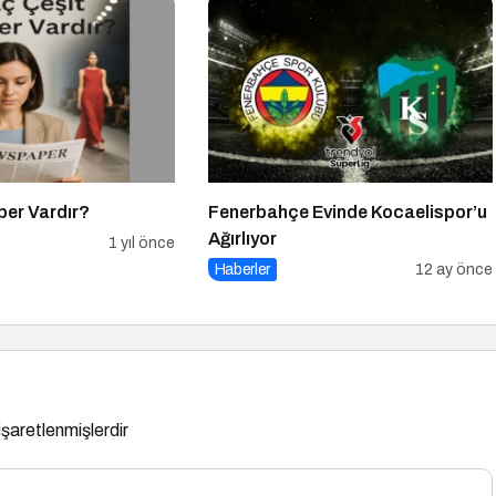
ber Vardır?
Fenerbahçe Evinde Kocaelispor’u
Ağırlıyor
1 yıl önce
Haberler
12 ay önce
 işaretlenmişlerdir