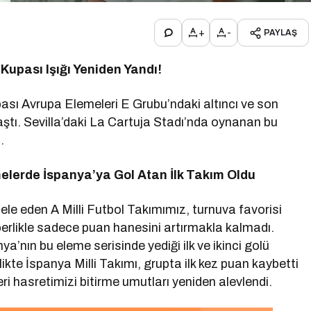
+
-
PAYLAŞ
Kupası Işığı Yeniden Yandı!
ası Avrupa Elemeleri E Grubu’ndaki altıncı ve son
tı. Sevilla’daki La Cartuja Stadı’nda oynanan bu
.
emelerde İspanya’ya Gol Atan İlk Takım Oldu
e eden A Milli Futbol Takımımız, turnuva favorisi
raberlikle sadece puan hanesini artırmakla kalmadı.
anya’nın bu eleme serisinde yediği ilk ve ikinci golü
likte İspanya Milli Takımı, grupta ilk kez puan kaybetti
i hasretimizi bitirme umutları yeniden alevlendi.