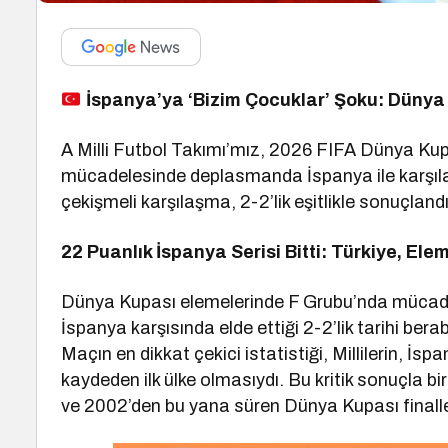
İspanya’ya ‘Bizim Çocuklar’ Şoku: Dünya 
A Milli Futbol Takımı’mız, 2026 FIFA Dünya Kup
mücadelesinde deplasmanda İspanya ile karşılaş
çekişmeli karşılaşma, 2-2’lik eşitlikle sonuçlandı
22 Puanlık İspanya Serisi Bitti: Türkiye, El
Dünya Kupası elemelerinde F Grubu’nda mücadel
İspanya karşısında elde ettiği 2-2’lik tarihi be
Maçın en dikkat çekici istatistiği, Millilerin, İsp
kaydeden ilk ülke olmasıydı. Bu kritik sonuçla bir
ve 2002’den bu yana süren Dünya Kupası finaller