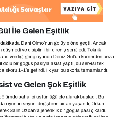
l İle Gelen Eşitlik
 dakikada Dani Olmo’nun golüyle öne geçti. Ancak
üşmedi ve disiplinli bir direniş sergiledi. Teknik
e şans verdiği genç oyuncu Deniz Gül’ün kornerden ceza
 dolu bir göğüs pasıyla asist yaptı, bu servisi tek
a skoru 1-1’e getirdi. İlk yarı bu skorla tamamlandı.
ist ve Gelen Şok Eşitlik
lık bölümde saha içi üstünlüğü ele alarak başladı. Bu
a oyunun seyrini değiştiren bir an yaşandı; Orkun
rek Salih Özcan’a jeneriklik bir göğüs pası çıkardı.