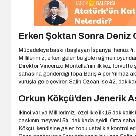
Erken Şoktan Sonra Deniz Gü
Mücadeleye baskılı başlayan İspanya, henüz 4.
Millilerimiz, erken gelen bu gole rağmen oyundan d
Direktör Vincenzo Montella’nın ilk kez forvett
sahasına gönderdiği topa Barış Alper Yılmaz akıl
vuruşla gole çeviren Salih Özcan ise 42. dakikad
Orkun Kökçü’den Jenerik As
İkinci yarıya Millilerimiz, özellikle ilk 15 dakika
baskının meyvesi 54. dakikada geldi. Orta sahad
Kökçü, kendisine gelen topu ustalıkla kontrol ede