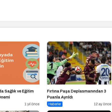
da Sağlık ve Eğitim
Fırtına Paşa Deplasmanından 3
 Önemi
Puanla Ayrıldı
1 yıl önce
Haberler
12 ay önce