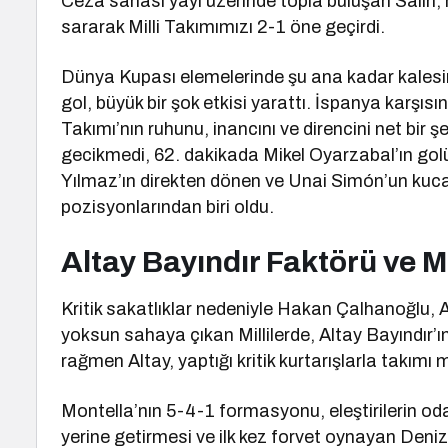
Ceza sahası yayı üzerinde topla buluşan Salih, 
sararak Milli Takımımızı 2-1 öne geçirdi.
Dünya Kupası elemelerinde şu ana kadar kalesin
gol, büyük bir şok etkisi yarattı. İspanya karşıs
Takımı’nın ruhunu, inancını ve direncini net bir 
gecikmedi, 62. dakikada Mikel Oyarzabal’ın golü
Yılmaz’ın direkten dönen ve Unai Simón’un kuca
pozisyonlarından biri oldu.
Altay Bayındır Faktörü ve M
Kritik sakatlıklar nedeniyle Hakan Çalhanoğlu, A
yoksun sahaya çıkan Millilerde, Altay Bayındır’
rağmen Altay, yaptığı kritik kurtarışlarla takım
Montella’nın 5-4-1 formasyonu, eleştirilerin o
yerine getirmesi ve ilk kez forvet oynayan Deniz 