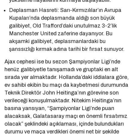
yükselme hayallerini kurmaya başlayabilir.
Deplasman Hasreti: Sarı-Kırmızılılar’ın Avrupa
Kupaları’nda deplasmanda aldığı son büyük
galibiyet, Old Trafford’daki unutulmaz 3-2’lik
Manchester United zaferine dayanıyor. Bu
akşamki galibiyet, deplasmanlardaki bu
şanssızlığı kırmak adına tarihi bir fırsat sunuyor.
Ajax cephesi ise bu sezon Şampiyonlar Ligi’nde
henüz galibiyetle tanışamadı ve gruptaki en alt
sırada yer almaktadır. Hollanda’daki iddialara göre,
ev sahibi ekibin bu maçı da kaybetmesi durumunda
Teknik Direktör John Heitinga’nın görevine son
verileceği konuşulmaktadır. Nitekim Heitinga’nın
basına yansıyan, “Şampiyonlar Ligi’nde puan
alacaksak, Galatasaray maçı en önemli fırsatımız
olacak” şeklindeki açıklaması, içinde bulundukları
durumu ve maça verdikleri önemi net bir şekilde