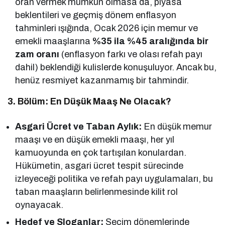
oran vermek mümkün olmasa da, piyasa
beklentileri ve geçmiş dönem enflasyon
tahminleri ışığında, Ocak 2026 için memur ve
emekli maaşlarına
%35 ila %45 aralığında bir
zam oranı
(enflasyon farkı ve olası refah payı
dahil) beklendiği kulislerde konuşuluyor. Ancak bu,
henüz resmiyet kazanmamış bir tahmindir.
3. Bölüm: En Düşük Maaş Ne Olacak?
Asgari Ücret ve Taban Aylık:
En düşük memur
maaşı ve en düşük emekli maaşı, her yıl
kamuoyunda en çok tartışılan konulardan.
Hükümetin, asgari ücret tespit sürecinde
izleyeceği politika ve refah payı uygulamaları, bu
taban maaşların belirlenmesinde kilit rol
oynayacak.
Hedef ve Sloganlar:
Seçim dönemlerinde