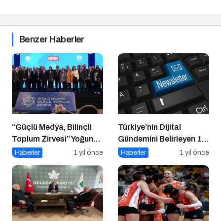
Benzer Haberler
“Güçlü Medya, Bilinçli
Türkiye’nin Dijital
Toplum Zirvesi” Yoğun
Gündemini Belirleyen 15
Katılımla Gerçekleşti
Haber Sitesi
Haberler
1 yıl önce
Haberler
1 yıl önce