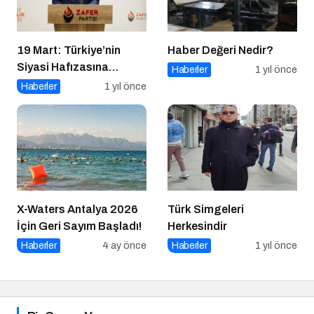
19 Mart: Türkiye’nin
Haber Değeri Nedir?
Siyasi Hafızasına
Haberler
1 yıl önce
Kazınan Sivil Darbe
Haberler
1 yıl önce
X-Waters Antalya 2026
Türk Simgeleri
İçin Geri Sayım Başladı!
Herkesindir
Haberler
4 ay önce
Haberler
1 yıl önce