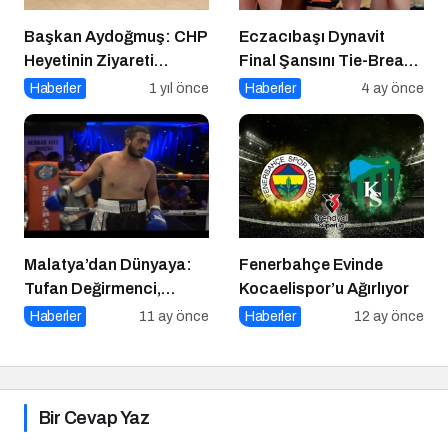
Başkan Aydoğmuş: CHP
Eczacıbaşı Dynavit
Heyetinin Ziyareti
Final Şansını Tie-Break
Memnuniyet Verici
Setiyle Kaybetti
Haberler
1 yıl önce
Haberler
4 ay önce
Malatya’dan Dünyaya:
Fenerbahçe Evinde
Tufan Değirmenci,
Kocaelispor’u Ağırlıyor
Fethiye’de Ringe Çıkıyor
Haberler
11 ay önce
Haberler
12 ay önce
Bir Cevap Yaz