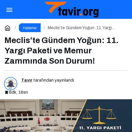
Cehennemden Avrupa Zirvesine:
Galatasaray’ın Kritik Ajax Sınavı
Paylaş
Yorum Yap
Meclis’te Gündem Yoğun: 11. Yargı
Haberler
Paketi ve Memur Zammında Son Durum!
Meclis’te Gündem Yoğun: 11.
Yargı Paketi ve Memur
Zammında Son Durum!
Tavır
tarafından yayınlandı
8dk, 18sn