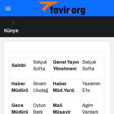
Künye
Künye
Selçuk
Genel Yayın
Selçuk
Sahibi
Softa
Yönetmeni
Softa
Haber
Sinem
Haber
Yasemin
Müdürü
Uludağ
Müd.Yard.
Efe
Gece
Oytun
Mali
Agim
Müdürü
Berk
Müşavir
Vardarlı