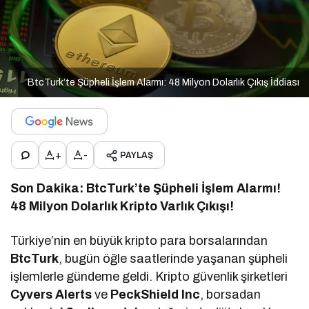
BtcTurk’te Şüpheli İşlem Alarmı: 48 Milyon Dolarlık Çıkış İddiası
+
-
PAYLAŞ
Son Dakika: BtcTurk’te Şüpheli İşlem Alarmı!
48 Milyon Dolarlık Kripto Varlık Çıkışı!
Türkiye’nin en büyük kripto para borsalarından
BtcTurk
, bugün öğle saatlerinde yaşanan şüpheli
işlemlerle gündeme geldi. Kripto güvenlik şirketleri
Cyvers Alerts
ve
PeckShield Inc
, borsadan