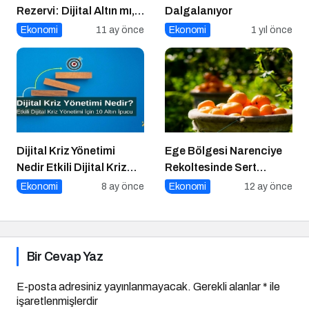
Rezervi: Dijital Altın mı,
Dalgalanıyor
Riskli Bir Hamle mi?
Ekonomi
11 ay önce
Ekonomi
1 yıl önce
Dijital Kriz Yönetimi
Ege Bölgesi Narenciye
Nedir Etkili Dijital Kriz
Rekoltesinde Sert
Yönetimi için 10 Altın
Düşüş: Üretim Yüzde 34
Ekonomi
8 ay önce
Ekonomi
12 ay önce
İpucu
Azaldı
Bir Cevap Yaz
E-posta adresiniz yayınlanmayacak.
Gerekli alanlar
*
ile
işaretlenmişlerdir