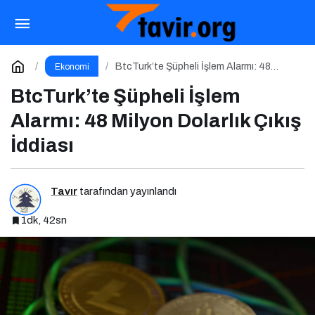
Bybit TR’den Blok Zinciri Kullanıcılarına Ağ
Tıkanıklığı Rehberi!
Paylaş
Yorum Yap
BtcTurk’te Şüpheli İşlem Alarmı: 48
Ekonomi
Milyon Dolarlık Çıkış İddiası
BtcTurk’te Şüpheli İşlem
Alarmı: 48 Milyon Dolarlık Çıkış
İddiası
Tavır
tarafından yayınlandı
1dk, 42sn