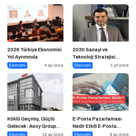
2026 Türkiye Ekonomisi
2030 Sanayi ve
Yol Ayrımında
Teknoloji Stratejisi
Açıklandı
Ekonomi
4 ay önce
Ekonomi
1 yıl önce
Köklü Geçmiş, Güçlü
E-Posta Pazarlaması
Gelecek: Asoy Group
Nedir Etkili E-Posta
Türkiye’nin Değerini
Pazarlaması için 10
Ekonomi
10 ay önce
Ekonomi
8 ay önce