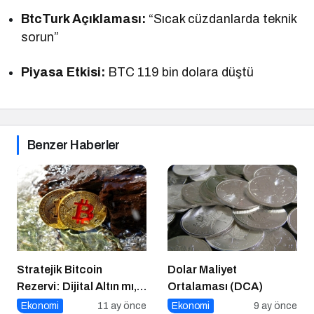
BtcTurk Açıklaması:
“Sıcak cüzdanlarda teknik
sorun”
Piyasa Etkisi:
BTC 119 bin dolara düştü
Benzer Haberler
Stratejik Bitcoin
Dolar Maliyet
Rezervi: Dijital Altın mı,
Ortalaması (DCA)
Riskli Bir Hamle mi?
Ekonomi
11 ay önce
Ekonomi
9 ay önce