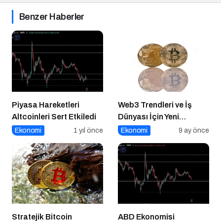
Benzer Haberler
Piyasa Hareketleri
Web3 Trendleri ve İş
Altcoinleri Sert Etkiledi
Dünyası İçin Yeni
Fırsatlar
Ekonomi
1 yıl önce
Ekonomi
9 ay önce
Stratejik Bitcoin
ABD Ekonomisi