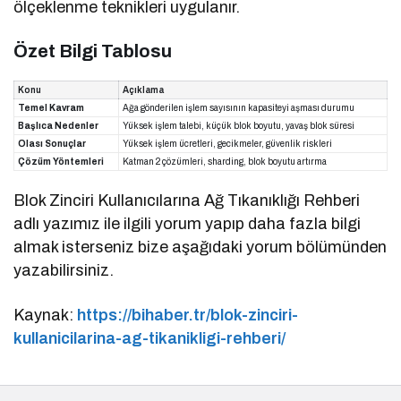
ölçeklenme teknikleri uygulanır.
Özet Bilgi Tablosu
Konu
Açıklama
Temel Kavram
Ağa gönderilen işlem sayısının kapasiteyi aşması durumu
Başlıca Nedenler
Yüksek işlem talebi, küçük blok boyutu, yavaş blok süresi
Olası Sonuçlar
Yüksek işlem ücretleri, gecikmeler, güvenlik riskleri
Çözüm Yöntemleri
Katman 2 çözümleri, sharding, blok boyutu artırma
Blok Zinciri Kullanıcılarına Ağ Tıkanıklığı Rehberi
adlı yazımız ile ilgili yorum yapıp daha fazla bilgi
almak isterseniz bize aşağıdaki yorum bölümünden
yazabilirsiniz.
Kaynak:
https://bihaber.tr/blok-zinciri-
kullanicilarina-ag-tikanikligi-rehberi/