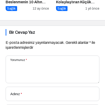
Beslenmenin 10 Altın
Kolaylaştıran Küçük
Kuralı
Sırlar
Sağlık
12 ay önce
Sağlık
1 yıl önce
Bir Cevap Yaz
E-posta adresiniz yayınlanmayacak.
Gerekli alanlar
*
ile
işaretlenmişlerdir
Yorumunuz
*
Adınız
*