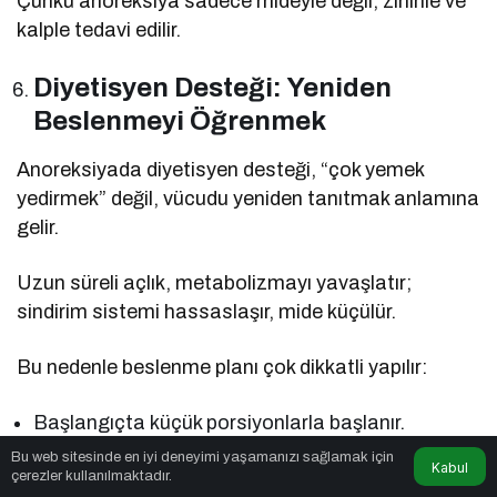
Çünkü anoreksiya sadece mideyle değil, zihinle ve
kalple tedavi edilir.
Diyetisyen Desteği: Yeniden
Beslenmeyi Öğrenmek
Anoreksiyada diyetisyen desteği, “çok yemek
yedirmek” değil, vücudu yeniden tanıtmak anlamına
gelir.
Uzun süreli açlık, metabolizmayı yavaşlatır;
sindirim sistemi hassaslaşır, mide küçülür.
Bu nedenle beslenme planı çok dikkatli yapılır:
Başlangıçta küçük porsiyonlarla başlanır.
Bu web sitesinde en iyi deneyimi yaşamanızı sağlamak için
Vücut yeniden sindirime alıştıkça öğünler yavaş
Kabul
çerezler kullanılmaktadır.
yavaş artırılır.