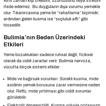
Kimi zaman kişi öfkesini, üzüntüsünü veya stresini
ifade edemez. Bu duyguların dışa vurumu yemekle
olur. Tıkanırcasına yeme bir “rahatlama” biçimidir;
ardından gelen kusma ise “suçluluk affı” gibi
hissedilir.
Bulimia’nın Beden Üzerindeki
Etkileri
Yeme bozuklukları sadece ruhsal değil, fiziksel
olarak da ciddi zararlar verir. Bulimia nervoza,
vücutta birçok sistemi etkiler:
Mide ve bağırsak sorunları: Sürekli kusma, mide
asidinin yemek borusuna zarar vermesine neden
olur. Reflü, mide yırtılması gibi ciddi sorunlar
görülebilir.
Elektrolit dengesizliği: Kusma yoluyla potasyum