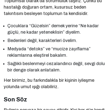
Toplumsal olarak da sorumluluk taşırız. Çünkü bu
hastalığı doğuran ortam, kusursuz beden
takıntısını besleyen toplumun ta kendisidir.
Çocuklara “Güzelsin” demek yerine “Ne kadar
güçlü, ne kadar yeteneklisin” diyelim.
Bedenleri değil, karakterleri övelim.
Medyada “detoks” ve “mucize zayıflama”
reklamlarına eleştirel bakalım.
Sağlıklı beslenmeyi cezalandırıcı değil, sevgi dolu
bir denge olarak anlatalım.
Her birimiz, bu farkındalıkla bir kişinin iyileşme
yolunda umut ışığı olabiliriz.
Son Söz
Bulimia nervoza bir savaş gibidir. Kişi her gün kendi