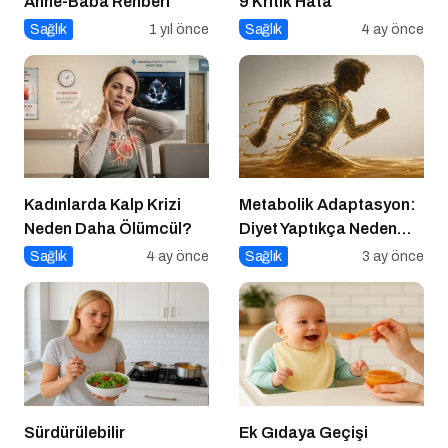
Anne-Baba Rehberi
9 Kritik Hata
Sağlık
1 yıl önce
Sağlık
4 ay önce
Kadınlarda Kalp Krizi
Metabolik Adaptasyon:
Neden Daha Ölümcül?
Diyet Yaptıkça Neden
Kilo Vermek Zorlaşır?
Sağlık
4 ay önce
Sağlık
3 ay önce
Sürdürülebilir
Ek Gıdaya Geçişi