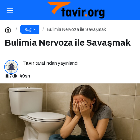
Anoreksiya Nervozada İyileşmek
Paylaş
Yorum Yap
Bulimia Nervoza ile Savaşmak
Sağlık
Bulimia Nervoza ile Savaşmak
Tavır
tarafından yayınlandı
7dk, 49sn