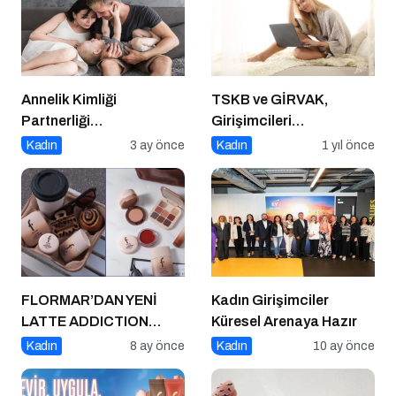
Annelik Kimliği
TSKB ve GİRVAK,
Partnerliği
Girişimcileri
Gölgelemesin
Güçlendirecek Ortak Bir
Kadın
3 ay önce
Kadın
1 yıl önce
Program Başlattı
FLORMAR’DAN YENİ
Kadın Girişimciler
LATTE ADDICTION
Küresel Arenaya Hazır
KOLEKSİYONU:
Kadın
8 ay önce
Kadın
10 ay önce
Kahvenin sıcak
tonlarıyla makyaj