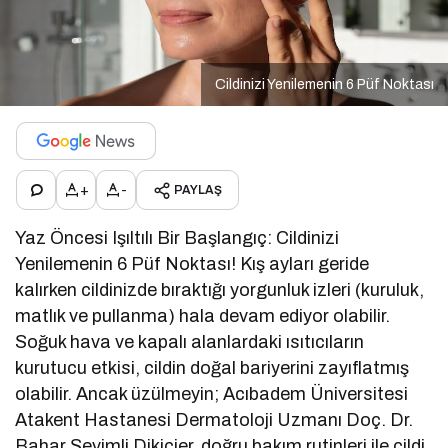
Cildinizi Yenilemenin 6 Püf Noktası
+
-
PAYLAŞ
Yaz Öncesi Işıltılı Bir Başlangıç: Cildinizi
Yenilemenin 6 Püf Noktası! Kış ayları geride
kalırken cildinizde bıraktığı yorgunluk izleri (kuruluk,
matlık ve pullanma) hala devam ediyor olabilir.
Soğuk hava ve kapalı alanlardaki ısıtıcıların
kurutucu etkisi, cildin doğal bariyerini zayıflatmış
olabilir. Ancak üzülmeyin; Acıbadem Üniversitesi
Atakent Hastanesi Dermatoloji Uzmanı Doç. Dr.
Bahar Sevimli Dikicier, doğru bakım rutinleri ile cildi