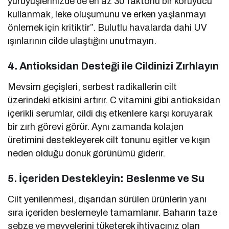
yürüyüşlerinizde de en az 30 faktörlü bir koruyucu
kullanmak, leke oluşumunu ve erken yaşlanmayı
önlemek için kritiktir”. Bulutlu havalarda dahi UV
ışınlarının cilde ulaştığını unutmayın.
4. Antioksidan Desteği ile Cildinizi Zırhlayın
Mevsim geçişleri, serbest radikallerin cilt
üzerindeki etkisini artırır. C vitamini gibi antioksidan
içerikli serumlar, cildi dış etkenlere karşı koruyarak
bir zırh görevi görür. Aynı zamanda kolajen
üretimini destekleyerek cilt tonunu eşitler ve kışın
neden olduğu donuk görünümü giderir.
5. İçeriden Destekleyin: Beslenme ve Su
Cilt yenilenmesi, dışarıdan sürülen ürünlerin yanı
sıra içeriden beslemeyle tamamlanır. Baharın taze
sebze ve meyvelerini tüketerek ihtiyacınız olan