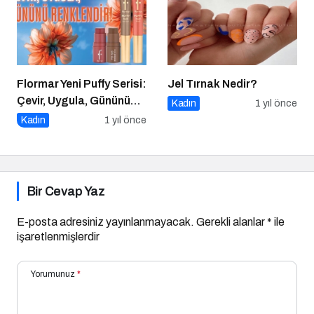
rutinine doğal bir
sıcaklık kat!
Flormar Yeni Puffy Serisi:
Jel Tırnak Nedir?
Çevir, Uygula, Gününü
Kadın
1 yıl önce
Renklendir!
Kadın
1 yıl önce
Bir Cevap Yaz
E-posta adresiniz yayınlanmayacak.
Gerekli alanlar
*
ile
işaretlenmişlerdir
Yorumunuz
*