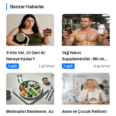
Benzer Haberler
5 Kilo Ver, 10 Geri Al:
Yağ Yakıcı
Nereye Kadar?
Supplementler: Mit mi,
Gerçek mi?
Sağlık
1 yıl önce
Sağlık
8 ay önce
Minimalist Beslenme: Az
Anne ve Çocuk Rehberi: