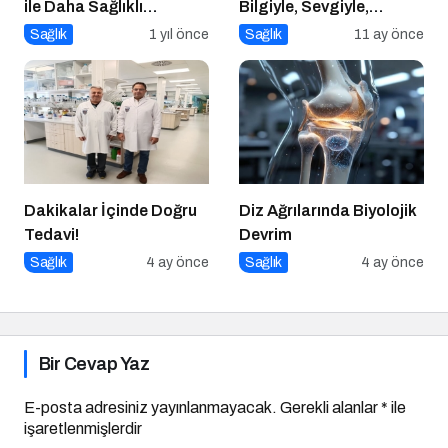
ile Daha Sağlıklı
Bilgiyle, Sevgiyle,
Yaşamak
Güvenle
Sağlık
1 yıl önce
Sağlık
11 ay önce
Dakikalar İçinde Doğru
Diz Ağrılarında Biyolojik
Tedavi!
Devrim
Sağlık
4 ay önce
Sağlık
4 ay önce
Bir Cevap Yaz
E-posta adresiniz yayınlanmayacak.
Gerekli alanlar
*
ile
işaretlenmişlerdir