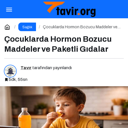
Çocuklarda Kontrolcü Ebeveynlik ve Yeme
Direnci
Paylaş
Yorum Yap
Çocuklarda Hormon Bozucu Maddeler ve
Sağlık
Paketli Gıdalar
Çocuklarda Hormon Bozucu
Maddeler ve Paketli Gıdalar
Tavır
tarafından yayınlandı
5dk, 55sn