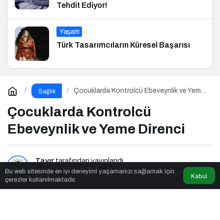
Tehdit Ediyor!
Yaşam
Türk Tasarımcıların Küresel Başarısı
Çocuklarda Kontrolcü Ebeveynlik ve Yeme
Sağlık
Direnci
Çocuklarda Kontrolcü
Ebeveynlik ve Yeme Direnci
Tavır
tarafından yayınlandı
Bu web sitesinde en iyi deneyimi yaşamanızı sağlamak için
Kabul
çerezler kullanılmaktadır.
5dk, 39sn