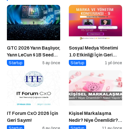
GTC 2026 Yarın Başlıyor,
Sosyal Medya Yönetimi
Yann LeCun $1B Seed
1.0 Etkinliği İçin Geri
Aldı: AI Fonlama
Sayım!
Startup
5 ay önce
Startup
1 yıl önce
Çılgınlığı
IT Forum CxO 2026 İçin
Kişisel Markalaşma
Geri Sayım!
Nedir? Niye Önemlidir?
Kişisel Markalaşma
Startup
6 ay önce
Startup
11 ay önce