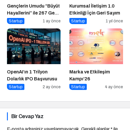
Gençlerin Umudu “Büyüt
Kurumsal İletişim 1.0
Hayallerini” ile 267 Genç
Etkinliği İçin Geri Sayım
Daha Kanatlandı
Startup
1 ay önce
Startup
1 yıl önce
OpenAI’ın 1 Trilyon
Marka ve Etkileşim
Dolarlık IPO Başvurusu
Kampı’26
Startup
2 ay önce
Startup
4 ay önce
Bir Cevap Yaz
E-posta adresiniz yayınlanmayacak.
Gerekli alanlar
*
ile