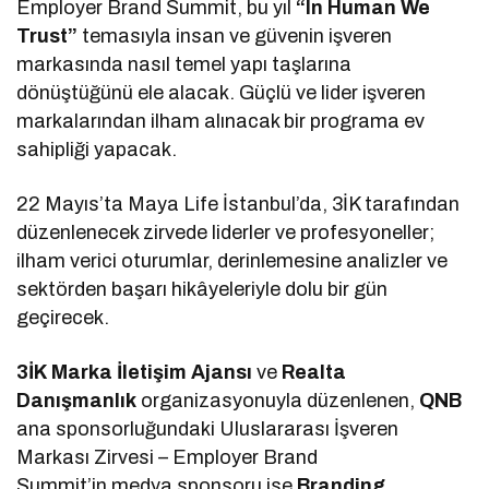
Employer Brand Summit, bu yıl
“In Human We
Trust”
temasıyla insan ve güvenin işveren
markasında nasıl temel yapı taşlarına
dönüştüğünü ele alacak. Güçlü ve lider işveren
markalarından ilham alınacak bir programa ev
sahipliği yapacak.
22 Mayıs’ta Maya Life İstanbul’da, 3İK tarafından
düzenlenecek zirvede liderler ve profesyoneller;
ilham verici oturumlar, derinlemesine analizler ve
sektörden başarı hikâyeleriyle dolu bir gün
geçirecek.
3İK Marka İletişim Ajansı
ve
Realta
Danışmanlık
organizasyonuyla düzenlenen,
QNB
ana sponsorluğundaki Uluslararası İşveren
Markası Zirvesi – Employer Brand
Summit’in medya sponsoru ise
Branding