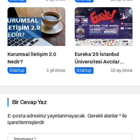
Nasıl Uygulanır?
Kurumsal İletişim 2.0
Eureka’25 İstanbul
Nedir?
Üniversitesi Avcılar
Kampüsü İşletme
Startup
1 yıl önce
Startup
10 ay önce
Fakültesinde
Bir Cevap Yaz
E-posta adresiniz yayınlanmayacak.
Gerekli alanlar
*
ile
işaretlenmişlerdir
Yorumunuz
*