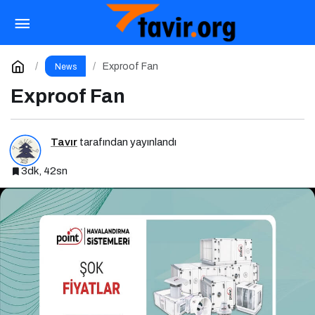
Çiğ Fındık
Paylaş
Yorum Yap
Exproof Fan
News
Exproof Fan
Tavır
tarafından yayınlandı
3dk, 42sn