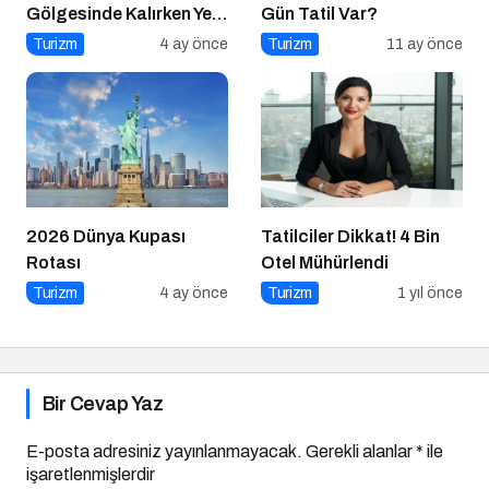
Gölgesinde Kalırken Yeni
Gün Tatil Var?
Rotalar Belirlendi
Turizm
4 ay önce
Turizm
11 ay önce
2026 Dünya Kupası
Tatilciler Dikkat! 4 Bin
Rotası
Otel Mühürlendi
Turizm
4 ay önce
Turizm
1 yıl önce
Bir Cevap Yaz
E-posta adresiniz yayınlanmayacak.
Gerekli alanlar
*
ile
işaretlenmişlerdir