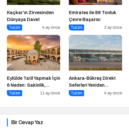
Kaçkar’ın Zirvesinden
Emirates ile 88 Tonluk
Dünyaya Davet
Çevre Başarısı
Turizm
4 ay önce
Turizm
2 ay önce
Eylülde Tatil Yapmak İçin
Ankara-Bükreş Direkt
6 Neden: Sakinlik,
Seferleri Yeniden
Ekonomi ve Keyif Bir
Başladı!
Turizm
11 ay önce
Turizm
4 ay önce
Arada
Bir Cevap Yaz