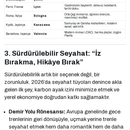
Gastronomi başkenti, daha az kalabalık,
Paris, Fransa
Lyon
tarihi doku.
Orta Çağ mimarisi, öğrenci enerjisi,
Roma, İtalya
Bologna
inanılmaz mutfak.
Samuray ve Geisha mahalleleri, modern
Kyoto, Japonya
Kanazawa
sanat, sakinlik.
Modern mimari (CAC), harika plajlar, özgün
Barselona, İspanya
Valencia
Paella.
3. Sürdürülebilir Seyahat: “İz
Bırakma, Hikâye Bırak”
Sürdürülebilirlik artık bir seçenek değil, bir
zorunluluk. 2026’da seyahat tüyoları denince akla
gelen ilk şey, karbon ayak izini minimize etmek ve
yerel ekonomiye doğrudan katkı sağlamaktır.
Demir Yolu Rönesansı:
Avrupa genelinde gece
trenlerinin geri dönüşüyle, uçmak yerine trenle
seyahat etmek hem daha romantik hem de daha