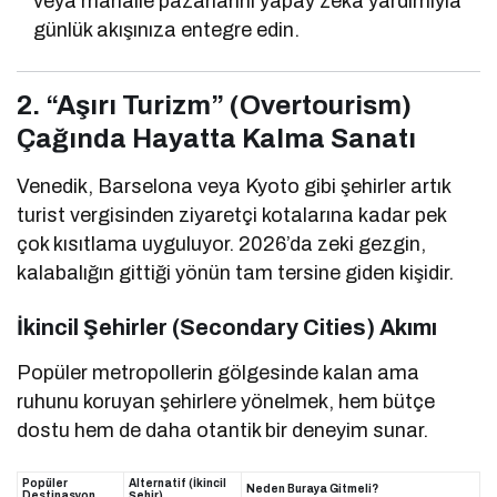
veya mahalle pazarlarını yapay zekâ yardımıyla
günlük akışınıza entegre edin.
2. “Aşırı Turizm” (Overtourism)
Çağında Hayatta Kalma Sanatı
Venedik, Barselona veya Kyoto gibi şehirler artık
turist vergisinden ziyaretçi kotalarına kadar pek
çok kısıtlama uyguluyor. 2026’da zeki gezgin,
kalabalığın gittiği yönün tam tersine giden kişidir.
İkincil Şehirler (Secondary Cities) Akımı
Popüler metropollerin gölgesinde kalan ama
ruhunu koruyan şehirlere yönelmek, hem bütçe
dostu hem de daha otantik bir deneyim sunar.
Popüler
Alternatif (İkincil
Neden Buraya Gitmeli?
Destinasyon
Şehir)