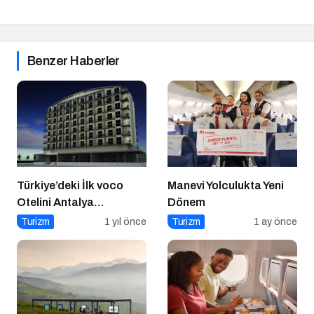
Benzer Haberler
Türkiye’deki İlk voco
Manevi Yolculukta Yeni
Otelini Antalya
Dönem
Konyaaltı’nda Açıyor
Turizm
1 yıl önce
Turizm
1 ay önce