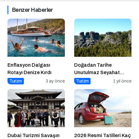
Benzer Haberler
Enflasyon Dalgası
Doğadan Tarihe
Rotayı Denize Kırdı
Unutulmaz Seyahat
Önerileri
Turizm
3 ay önce
Turizm
1 yıl önce
Dubai Turizmi Savaşın
2026 Resmi Tatilleri Kaç