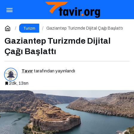
Modern Gezginin Hayatta Kalma ve Keşif
Rehberi
Paylaş
Yorum Yap
Gaziantep Turizmde Dijital Çağı Başlattı
Turizm
Gaziantep Turizmde Dijital
Çağı Başlattı
Tavır
tarafından yayınlandı
2dk, 13sn