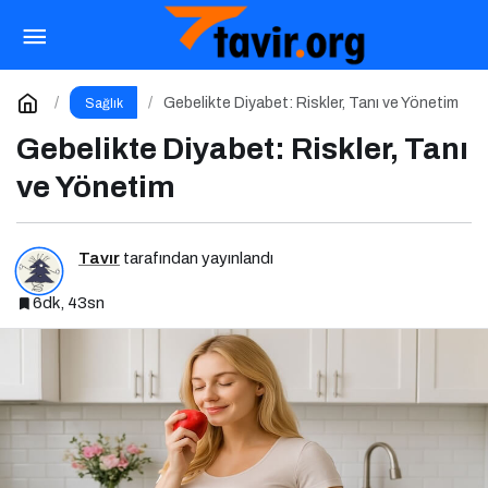
Beyin Sisi Nedir? Belirtileri, Nedenleri ve
Korunma Yolları
Paylaş
Yorum Yap
Gebelikte Diyabet: Riskler, Tanı ve Yönetim
Sağlık
Gebelikte Diyabet: Riskler, Tanı
ve Yönetim
Tavır
tarafından yayınlandı
6dk, 43sn