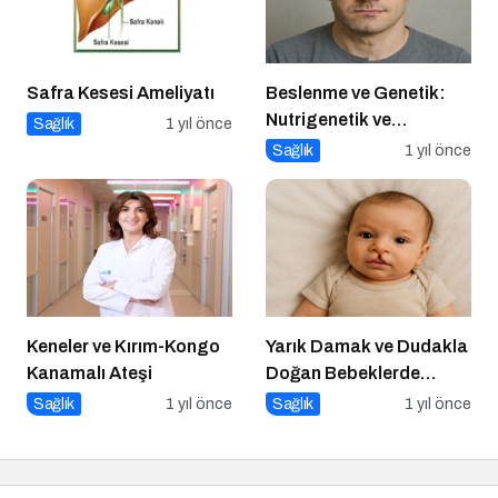
Safra Kesesi Ameliyatı
Beslenme ve Genetik:
Nutrigenetik ve
Sağlık
1 yıl önce
Nutrigenomik’in Rolü
Sağlık
1 yıl önce
Keneler ve Kırım-Kongo
Yarık Damak ve Dudakla
Kanamalı Ateşi
Doğan Bebeklerde
Beslenme
Sağlık
1 yıl önce
Sağlık
1 yıl önce