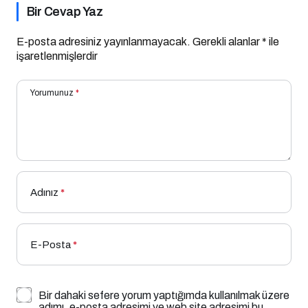
Bir Cevap Yaz
E-posta adresiniz yayınlanmayacak.
Gerekli alanlar
*
ile
işaretlenmişlerdir
Yorumunuz
*
Adınız
*
E-Posta
*
Bir dahaki sefere yorum yaptığımda kullanılmak üzere
adımı, e-posta adresimi ve web site adresimi bu