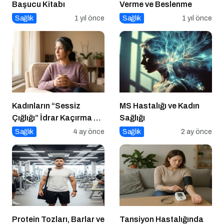
Başucu Kitabı
Verme ve Beslenme
Sağlık
1 yıl önce
Sağlık
1 yıl önce
Kadınların “Sessiz
MS Hastalığı ve Kadın
Çığlığı” İdrar Kaçırma Bir
Sağlığı
Kader Değil!
Sağlık
4 ay önce
Sağlık
2 ay önce
Protein Tozları, Barlar ve
Tansiyon Hastalığında