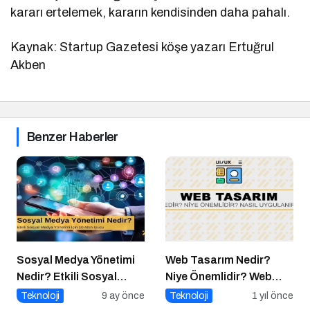
kararı ertelemek, kararın kendisinden daha pahalı.
Kaynak: Startup Gazetesi köşe yazarı Ertuğrul
Akben
Benzer Haberler
Sosyal Medya Yönetimi
Web Tasarım Nedir?
Nedir? Etkili Sosyal
Niye Önemlidir? Web
Medya Yönetimi İçin 10
Tasarım Nasıl Yapılır?
Teknoloji
9 ay önce
Teknoloji
1 yıl önce
Altın İpucu