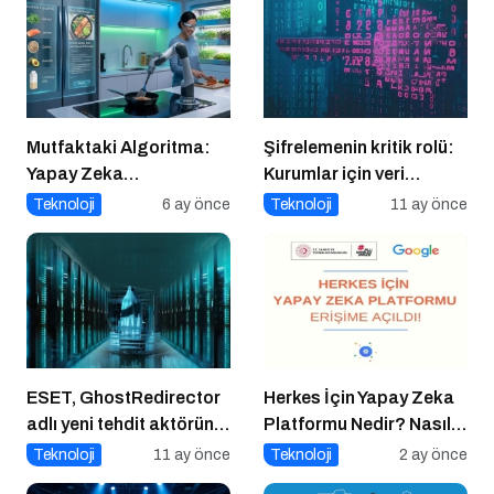
Mutfaktaki Algoritma:
Şifrelemenin kritik rolü:
Yapay Zeka
Kurumlar için veri
Gastronomiyi Nasıl
güvenliğinin temel
Teknoloji
6 ay önce
Teknoloji
11 ay önce
Yeniden Programlıyor?
katmanı
ESET, GhostRedirector
Herkes İçin Yapay Zeka
adlı yeni tehdit aktörünü
Platformu Nedir? Nasıl
keşfetti
Kullanılır?
Teknoloji
11 ay önce
Teknoloji
2 ay önce