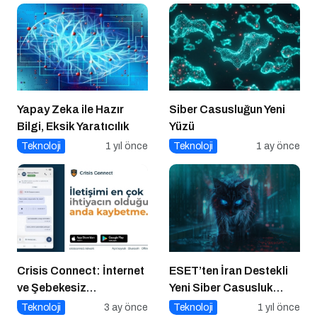
Yapay Zeka ile Hazır
Siber Casusluğun Yeni
Bilgi, Eksik Yaratıcılık
Yüzü
Teknoloji
1 yıl önce
Teknoloji
1 ay önce
Crisis Connect: İnternet
ESET’ten İran Destekli
ve Şebekesiz
Yeni Siber Casusluk
Çalışabilen Açık
Operasyonu Uyarısı
Teknoloji
3 ay önce
Teknoloji
1 yıl önce