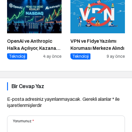
OpenAI ve Anthropic
VPN ve Fidye Yazılımı
Halka Açılıyor, Kazanan
Koruması Merkeze Alındı
Kim?
Teknoloji
4 ay önce
Teknoloji
9 ay önce
Bir Cevap Yaz
E-posta adresiniz yayınlanmayacak.
Gerekli alanlar
*
ile
işaretlenmişlerdir
Yorumunuz
*