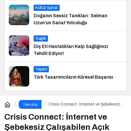
Kültür Sanat
Doğanın Sessiz Tanıkları: Selman
Uzun’un Sanat Yolculuğu
Sağlık
Diş Eti Hastalıkları Kalp Sağlığınızı
Tehdit Ediyor!
Yaşam
Türk Tasarımcıların Küresel Başarısı
Crisis Connect: İnternet ve Şebekesiz
Teknoloji
Çalışabilen Açık Kaynaklı Afet İletişim
Uygulaması
Crisis Connect: İnternet ve
Şebekesiz Çalışabilen Açık