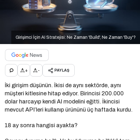
Girişimci İçin AI Stratejisi: Ne Zaman 'Build', Ne Zaman 'Buy'?
+
-
PAYLAŞ
İki girişim düşünün. İkisi de aynı sektörde, aynı
müşteri kitlesine hitap ediyor. Birincisi 200.000
dolar harcayıp kendi AI modelini eğitti. İkincisi
mevcut API’leri kullanıp ürününü üç haftada kurdu.
18 ay sonra hangisi ayakta?