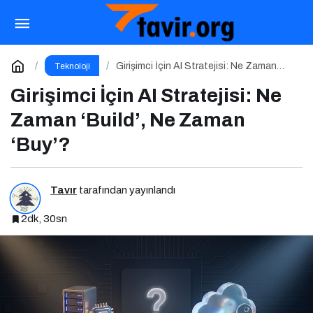
Crisis Connect: İnternet ve Şebekesiz
Çalışabilen Açık Kaynaklı Afet İletişim Uygulaması
Paylaş
Yorum Yap
Girişimci İçin AI Stratejisi: Ne Zaman
Teknoloji
‘Build’, Ne Zaman ‘Buy’?
Girişimci İçin AI Stratejisi: Ne
Zaman ‘Build’, Ne Zaman
‘Buy’?
Tavır
tarafından yayınlandı
2dk, 30sn