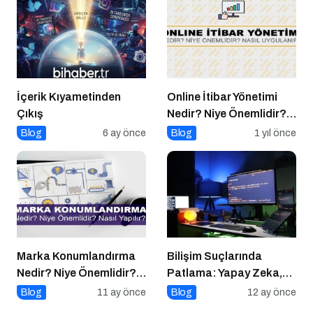
İçerik Kıyametinden
Online İtibar Yönetimi
Çıkış
Nedir? Niye Önemlidir?
Online İtibar Yönetimi
Blog
6 ay önce
Blog
1 yıl önce
Nasıl Uygulanır?
Marka Konumlandırma
Bilişim Suçlarında
Nedir? Niye Önemlidir?
Patlama: Yapay Zeka,
Nasıl Yapılır?
Sahte Siteler ve Dijital
Blog
11 ay önce
Blog
12 ay önce
Tuzaklar Tehlike Saçıyor