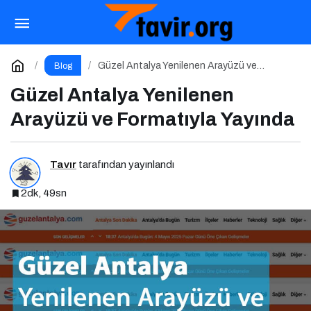
Aynada Görmek İstediğimiz: Gerçekten
Kimiz?
Paylaş
Yorum Yap
Güzel Antalya Yenilenen Arayüzü ve
Blog
Formatıyla Yayında
Güzel Antalya Yenilenen
Arayüzü ve Formatıyla Yayında
Tavır
tarafından yayınlandı
2dk, 49sn