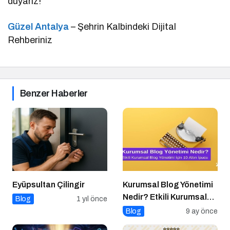
duyarız!
Güzel Antalya
– Şehrin Kalbindeki Dijital
Rehberiniz
Benzer Haberler
Eyüpsultan Çilingir
Kurumsal Blog Yönetimi
Nedir? Etkili Kurumsal
Blog
1 yıl önce
Blog Yönetimi için 10
Blog
9 ay önce
Altın İpucu