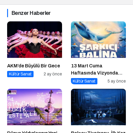
Benzer Haberler
AKM’de Büyülü Bir Gece
13 Mart Cuma
Haftasında Vizyonda
Kültür Sanat
2 ay önce
Hangi Filmler Var?
Kültür Sanat
5 ay önce