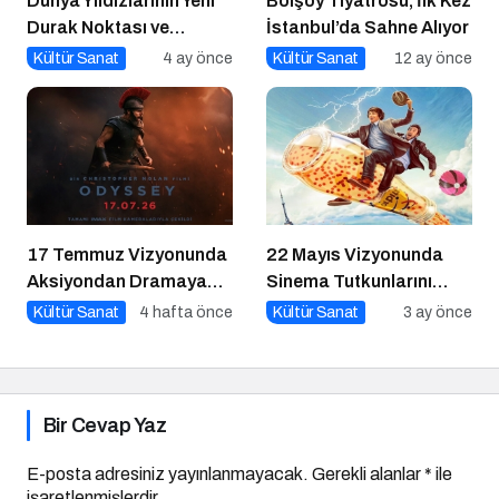
Dünya Yıldızlarının Yeni
Bolşoy Tiyatrosu, İlk Kez
Durak Noktası ve
İstanbul’da Sahne Alıyor
Küresel Müzik Sahnesi
Kültür Sanat
4 ay önce
Kültür Sanat
12 ay önce
17 Temmuz Vizyonunda
22 Mayıs Vizyonunda
Aksiyondan Dramaya
Sinema Tutkunlarını
Bir Yolculuk
Dopdolu Bir Hafta
Kültür Sanat
4 hafta önce
Kültür Sanat
3 ay önce
Bekliyor
Bir Cevap Yaz
E-posta adresiniz yayınlanmayacak.
Gerekli alanlar
*
ile
işaretlenmişlerdir