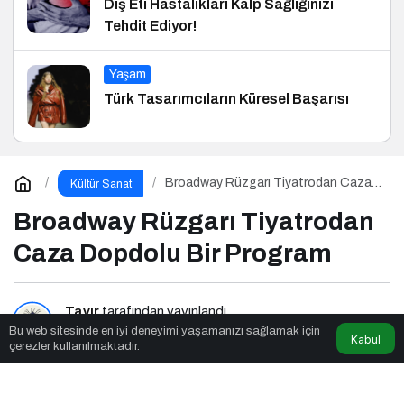
Diş Eti Hastalıkları Kalp Sağlığınızı
Tehdit Ediyor!
Yaşam
Türk Tasarımcıların Küresel Başarısı
Broadway Rüzgarı Tiyatrodan Caza
Kültür Sanat
Dopdolu Bir Program
Broadway Rüzgarı Tiyatrodan
Caza Dopdolu Bir Program
Tavır
tarafından yayınlandı
Bu web sitesinde en iyi deneyimi yaşamanızı sağlamak için
Kabul
çerezler kullanılmaktadır.
2dk, 35sn