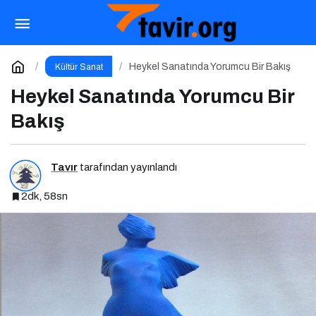
Broadway Rüzgarı Tiyatrodan Caza Dopdolu
Bir Program
Paylaş
Yorum Yap
Heykel Sanatında Yorumcu Bir Bakış
Kültür Sanat
Heykel Sanatında Yorumcu Bir
Bakış
Tavır
tarafından yayınlandı
2dk, 58sn