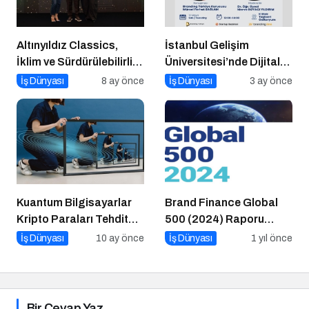
Altınyıldız Classics,
İstanbul Gelişim
İklim ve Sürdürülebilirlik
Üniversitesi’nde Dijital
Ödülleri’nde “Yılın Geri
Markalaşma 1.0 Etkinliği
İş Dünyası
8 ay önce
İş Dünyası
3 ay önce
Dönüşüm Projesi”
Düzenlenecek
Kategorisinde Altın Ödül
Kazandı
Kuantum Bilgisayarlar
Brand Finance Global
Kripto Paraları Tehdit
500 (2024) Raporu
Eder mi?
Yayımlandı!
İş Dünyası
10 ay önce
İş Dünyası
1 yıl önce
Bir Cevap Yaz