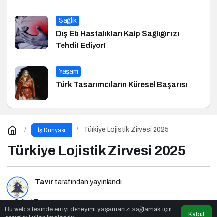
Sağlık
Diş Eti Hastalıkları Kalp Sağlığınızı
Tehdit Ediyor!
Yaşam
Türk Tasarımcıların Küresel Başarısı
Türkiye Lojistik Zirvesi 2025
İş Dünyası
Türkiye Lojistik Zirvesi 2025
Tavır
tarafından yayınlandı
2dk, 17sn
Bu web sitesinde en iyi deneyimi yaşamanızı sağlamak için
Kabul