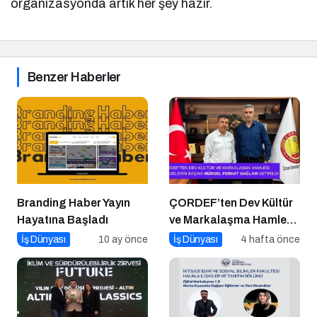
organizasyonda artık her şey hazır.
Benzer Haberler
Branding Haber Yayın
ÇORDEF’ten Dev Kültür
Hayatına Başladı
ve Markalaşma Hamlesi:
Projelerin Başına Mürsel
İş Dünyası
10 ay önce
İş Dünyası
4 hafta önce
Ferhat Sağlam Getirildi