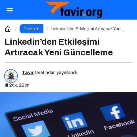
PUBG: BATTLEGROUNDS’tan 1 Nisan Şakası
Paylaş
Yorum Yap
Linkedin’den Etkileşimi Artıracak Yeni
Teknoloji
Güncelleme
Linkedin’den Etkileşimi
Artıracak Yeni Güncelleme
Tavır
tarafından yayınlandı
2dk, 22sn