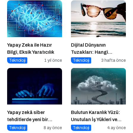
Yapay Zeka ile Hazır
Dijital Dünyanın
Bilgi, Eksik Yaratıcılık
Tuzakları: Hangi
Yöntemleri
Teknoloji
1 yıl önce
Teknoloji
3 hafta önce
Kullanıyorlar?
Yapay zekâ siber
Bulutun Karanlık Yüzü:
tehditlerde yeni bir
Unutulan İş Yükleri ve
dönemi başlatıyor
2026’nın Siber Güvenlik
Teknoloji
8 ay önce
Teknoloji
4 ay önce