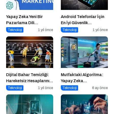
Yapay Zeka Yeni Bir
Android Telefonlar İçin
Pazarlama Dili
En İyi Güvenlik
Konuşuyor:
Uygulamaları
Teknoloji
1 yıl önce
Teknoloji
1 yıl önce
ChatGPT’nin
Güncellemeleri ve
Markalara Yönelik
Fırsatlar
Dijital Bahar Temizliği:
Mutfaktaki Algoritma:
Hareketsiz Hesaplarınızı
Yapay Zeka
Temizlemenin Zamanı
Gastronomiyi Nasıl
Teknoloji
1 yıl önce
Teknoloji
6 ay önce
Geldi!
Yeniden Programlıyor?