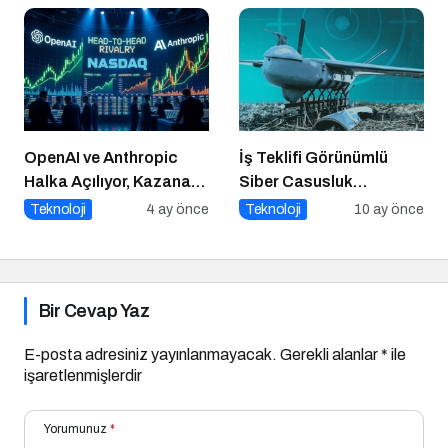
Krizleri
OpenAI ve Anthropic
İş Teklifi Görünümlü
Halka Açılıyor, Kazanan
Siber Casusluk
Kim?
Operasyonu
Teknoloji
4 ay önce
Teknoloji
10 ay önce
Bir Cevap Yaz
E-posta adresiniz yayınlanmayacak.
Gerekli alanlar
*
ile
işaretlenmişlerdir
Yorumunuz
*