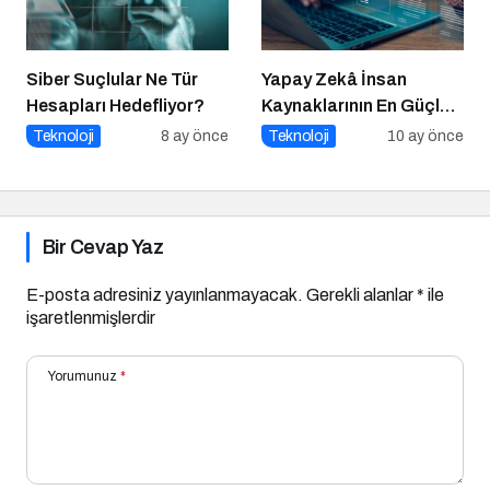
Siber Suçlular Ne Tür
Yapay Zekâ İnsan
Hesapları Hedefliyor?
Kaynaklarının En Güçlü
Stratejik Ortağına
Teknoloji
8 ay önce
Teknoloji
10 ay önce
Dönüşüyor
Bir Cevap Yaz
E-posta adresiniz yayınlanmayacak.
Gerekli alanlar
*
ile
işaretlenmişlerdir
Yorumunuz
*