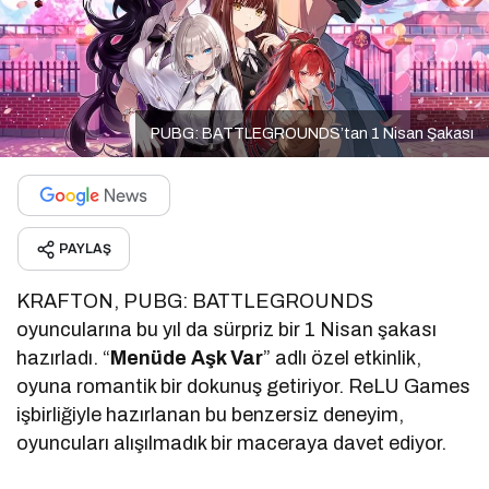
PUBG: BATTLEGROUNDS’tan 1 Nisan Şakası
PAYLAŞ
KRAFTON, PUBG: BATTLEGROUNDS
oyuncularına bu yıl da sürpriz bir 1 Nisan şakası
hazırladı. “
Menüde Aşk Var
” adlı özel etkinlik,
oyuna romantik bir dokunuş getiriyor. ReLU Games
işbirliğiyle hazırlanan bu benzersiz deneyim,
oyuncuları alışılmadık bir maceraya davet ediyor.