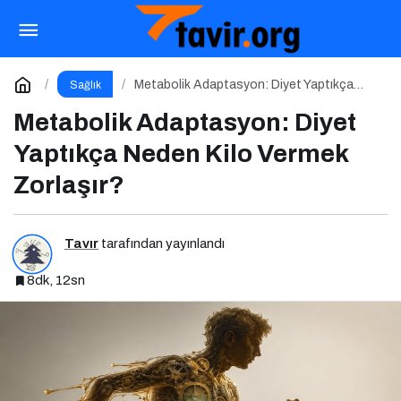
Metabolik Adaptasyon: Diyet Yaptıkça Neden
Kilo Vermek Zorlaşır?
Yorum Yap
Metabolik Adaptasyon: Diyet Yaptıkça
Sağlık
Neden Kilo Vermek Zorlaşır?
Metabolik Adaptasyon: Diyet
Yaptıkça Neden Kilo Vermek
Zorlaşır?
Tavır
tarafından yayınlandı
8dk, 12sn