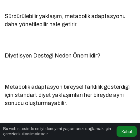
Sürdürülebilir yaklaşım, metabolik adaptasyonu
daha yönetilebilir hale getirir.
Diyetisyen Desteği Neden Önemlidir?
Metabolik adaptasyon bireysel farklılık gösterdiği
için standart diyet yaklaşımları her bireyde aynı
sonucu oluşturmayabilir.
Bu web sitesinde en iyi deneyimi yaşamanızı sağlamak için
Kabul
Profesyonel beslenme desteği:
çerezler kullanılmaktadır.