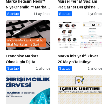
Marka İletişimi Nedir?
Mürsel Ferhat Sağlam
Niye Önemlidir? Marka
PR Carnet Dergisi’ne
İletişimi Nasıl Yapılır?
Konuştu
Startup
11 ay önce
Startup
1 yıl önce
Franchise Markası
Marka İnisiyatifi Zirvesi
Olmak için Dijital
20 Mayıs’ta İstinye
Markalaşma Şart
Üniversitesi’nde!
Startup
1 yıl önce
Startup
1 yıl önce