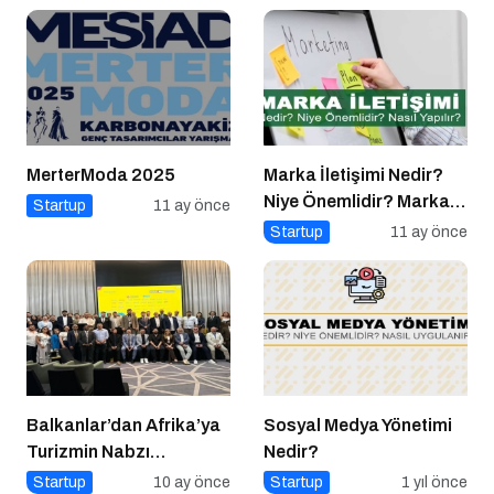
MerterModa 2025
Marka İletişimi Nedir?
Niye Önemlidir? Marka
Startup
11 ay önce
İletişimi Nasıl Yapılır?
Startup
11 ay önce
Balkanlar’dan Afrika’ya
Sosyal Medya Yönetimi
Turizmin Nabzı
Nedir?
Uzakrota Dubai’de Attı
Startup
10 ay önce
Startup
1 yıl önce