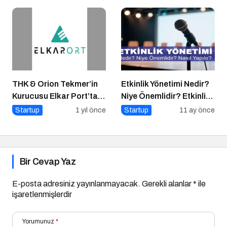
THK & Orion Tekmer’in
Etkinlik Yönetimi Nedir?
Kurucusu Elkar Port’tan
Niye Önemlidir? Etkinlik
Savunma Sanayii
Yönetimi Nasıl Yapılır?
Startup
1 yıl önce
Startup
11 ay önce
Atılımı: AET
Electronics’e Stratejik
Yatırım
Bir Cevap Yaz
E-posta adresiniz yayınlanmayacak.
Gerekli alanlar
*
ile
işaretlenmişlerdir
Yorumunuz
*