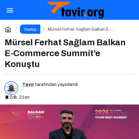
Türkiye’de Startup Yatırımları 2025’te 1,4
Milyar Dolara Ulaştı
Paylaş
Yorum Yap
Mürsel Ferhat Sağlam Balkan E-
Startup
Commerce Summit’e Konuştu
Mürsel Ferhat Sağlam Balkan
E-Commerce Summit’e
Konuştu
Tavır
tarafından yayınlandı
2dk, 21sn