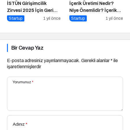
İSTÜN Girişimcilik
İçerik Üretimi Nedir?
Zirvesi 2025 İçin Geri
Niye Önemlidir? İçerik
Sayım
Üretimi Nasıl Yapılır?
Startup
1 yıl önce
Startup
1 yıl önce
Bir Cevap Yaz
E-posta adresiniz yayınlanmayacak.
Gerekli alanlar
*
ile
işaretlenmişlerdir
Yorumunuz
*
Adınız
*