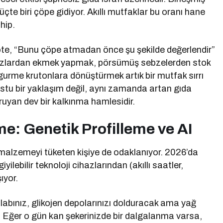
 üçte biri çöpe gidiyor. Akıllı mutfaklar bu oranı hane
hip.
öte, “Bunu çöpe atmadan önce şu şekilde değerlendir”
muzlardan ekmek yapmak, pörsümüş sebzelerden stok
urme krutonlara dönüştürmek artık bir mutfak sırrı
ostu bir yaklaşım değil, aynı zamanda artan gıda
ruyan dev bir kalkınma hamlesidir.
me: Genetik Profilleme ve AI
alzemeyi tüketen kişiye de odaklanıyor. 2026’da
yilebilir teknoloji cihazlarından (akıllı saatler,
ıyor.
abınız, glikojen depolarınızı dolduracak ama yağ
. Eğer o gün kan şekerinizde bir dalgalanma varsa,