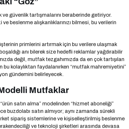
taki “Göz”
ik ve güvenlik tartışmalarını beraberinde getiriyor.
 ve beslenme alışkanlıklarınızı bilmesi, bu verilerin
üşterinin primlerini artırmak için bu verilere ulaşmak
boşaldığı anı bilerek size hedefli reklamlar yağdırabilir
rımızda değil, mutfak tezgahımızda da en çok tartışılan
rın bu kolaylıktan faydalanırken “mutfak mahremiyetini”
syon gündemini belirleyecek.
Modelli Mutfaklar
ürün satın alma” modelinden “hizmet aboneliği”
adece buzdolabı satın almıyor; aynı zamanda sürekli
et sipariş sistemlerine ve kişiselleştirilmiş beslenme
akendeciliği ve teknoloji şirketleri arasında devasa