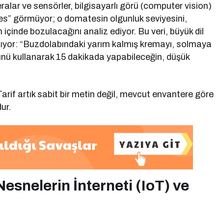
alar ve sensörler, bilgisayarlı görü (computer vision)
tes” görmüyor; o domatesin olgunluk seviyesini,
içinde bozulacağını analiz ediyor. Bu veri, büyük dil
çıkıyor: “Buzdolabındaki yarım kalmış kremayı, solmaya
nü kullanarak 15 dakikada yapabileceğin, düşük
Tarif artık sabit bir metin değil, mevcut envantere göre
ur.
esnelerin İnterneti (IoT) ve