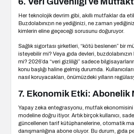
6. Veri Güvenliği ve Mutfak
Her teknolojik devrim gibi, akıllı mutfaklar da et
Buzdolabınızın ne yediğinizi, ne zaman yediğinizi
kimlerin eline geçeceği sorusunu doğuruyor.
Sağlık sigortası şirketleri, “kötü beslenen” bir m
isteyebilir mi? Veya gıda devleri, buzdolabınızın 
mi? 2026’da “veri gizliliği” sadece bilgisayarla
konu başlığı haline gelmiş durumda. Kullanıcıla
nasıl koruyacakları, önümüzdeki yılların regüla
7. Ekonomik Etki: Abonelik 
Yapay zeka entegrasyonu, mutfak ekonomisini “
modeline doğru itiyor. Artık birçok kullanıcı, s
güncellenen tarif kütüphanelerine, otomatik mark
danışmanlığına abone oluyor. Bu durum, gıda per