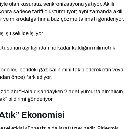
eriyle olan kusursuz senkronizasyonu yatıyor. Akıllı
 sonra sadece tarifi oluşturmuyor; aynı zamanda akıllı
ıyor ve mikrodalga fırına buz çözme talimatı gönderiyor.
ı şu şekilde işliyor:
kutusunun ağırlığından ne kadar kaldığını milimetrik
deller, içerideki gaz salınımını takip ederek etin veya
dan önce) fark ediyor.
uzdolabı “Hala dışarıdayken 2 adet yumurta almalısın,
k” bildirimi gönderiyor.
r Atık” Ekonomisi
el etkisi şüphesiz gıda israfı üzerinedir. Birleşmiş