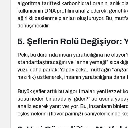
algoritma tarifteki karbonhidrat oranını anlık ol
kullanıcının DNA profilini analiz ederek, geneti
ağırlıklı beslenme planları oluşturuyor. Bu, mutf
dönüşmesidir.
5. Şeflerin Rolü Değişiyor:
Peki, bu durumda insan yaratıcılığına ne oluyor?
standartlaştıracağını ve “anne yemeği” sıcaklı
yüzü daha parlak: Yapay zeka, mutfağın “angary
hazırlık) üstlenerek, insanın yaratıcılığına daha 
Büyük şefler artık bu algoritmaları yeni lezzet k
sosu neden bir arada iyi gider?” sorusuna yapay
analiz ederek yanıt veriyor. Bu, insanların binl
eşleşmelerini (flavor pairing) saniyeler içinde k