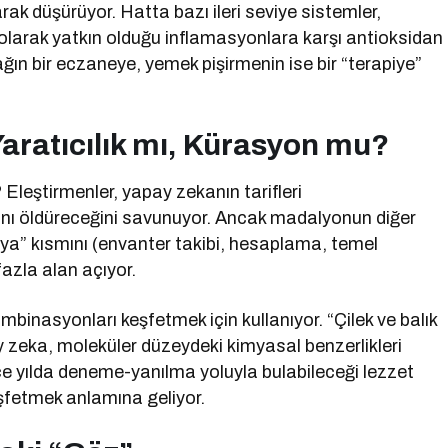
arak düşürüyor. Hatta bazı ileri seviye sistemler,
k olarak yatkın olduğu inflamasyonlara karşı antioksidan
ağın bir eczaneye, yemek pişirmenin ise bir “terapiye”
 Yaratıcılık mı, Kürasyon mu?
 Eleştirmenler, yapay zekanın tarifleri
ğını öldüreceğini savunuyor. Ancak madalyonun diğer
a” kısmını (envanter takibi, hesaplama, temel
fazla alan açıyor.
ombinasyonları keşfetmek için kullanıyor. “Çilek ve balık
 zeka, moleküler düzeydeki kimyasal benzerlikleri
erce yılda deneme-yanılma yoluyla bulabileceği lezzet
eşfetmek anlamına geliyor.