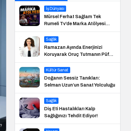
İş Dünyası
Mürsel Ferhat Sağlam Tek
Rumeli Tv’de Marka Atölyesi
Programına Konuk Oldu
Sağlık
Ramazan Ayında Enerjinizi
Koruyarak Oruç Tutmanın Püf
Noktaları
Kültür Sanat
Doğanın Sessiz Tanıkları:
Selman Uzun’un Sanat Yolculuğu
Sağlık
Diş Eti Hastalıkları Kalp
Sağlığınızı Tehdit Ediyor!
r?