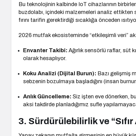
Bu teknolojinin kalbinde IoT cihazlarının birbirl
buzdolabı, içindeki malzemeleri analiz ettikten
fırını tarifin gerektirdiği sıcaklığa önceden ısıt
2026 mutfak ekosisteminde “etkileşimli veri” akış
Envanter Takibi:
Ağırlık sensörlü raflar, süt 
olarak hesaplıyor.
Koku Analizi (Dijital Burun):
Bazı gelişmiş mo
sebzenin bozulmaya başladığını (insan burnun
Anlık Güncelleme:
Siz işten eve dönerken, b
aksi takdirde planladığımız sufle yapılamayaca
3. Sürdürülebilirlik ve “Sıfı
Yapay zekanın mutfağa girmesinin en büyük küres