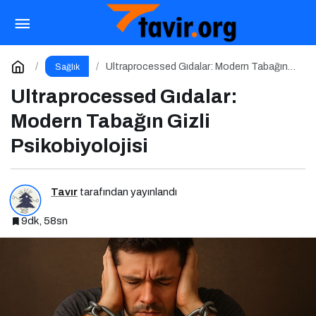
Metabolizmayı Hızlandıran Yalanlar
Paylaş
Yorum Yap
Ultraprocessed Gıdalar: Modern Tabağın
Sağlık
Gizli Psikobiyolojisi
Ultraprocessed Gıdalar:
Modern Tabağın Gizli
Psikobiyolojisi
Tavır
tarafından yayınlandı
9dk, 58sn