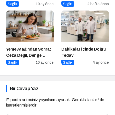
da Zayıflamazsın
Sağlık
10 ay önce
Sağlık
4 hafta önce
Yeme Atağından Sonra:
Dakikalar İçinde Doğru
Ceza Değil, Denge
Tedavi!
Zamanı
Sağlık
10 ay önce
Sağlık
4 ay önce
Bir Cevap Yaz
E-posta adresiniz yayınlanmayacak.
Gerekli alanlar
*
ile
işaretlenmişlerdir