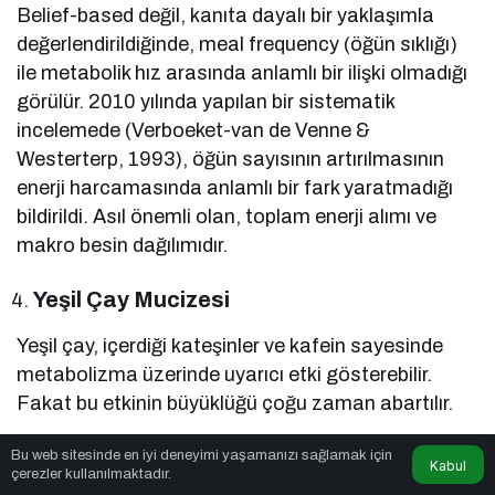
Belief-based değil, kanıta dayalı bir yaklaşımla
değerlendirildiğinde, meal frequency (öğün sıklığı)
ile metabolik hız arasında anlamlı bir ilişki olmadığı
görülür. 2010 yılında yapılan bir sistematik
incelemede (Verboeket-van de Venne &
Westerterp, 1993), öğün sayısının artırılmasının
enerji harcamasında anlamlı bir fark yaratmadığı
bildirildi. Asıl önemli olan, toplam enerji alımı ve
makro besin dağılımıdır.
Yeşil Çay Mucizesi
Yeşil çay, içerdiği kateşinler ve kafein sayesinde
metabolizma üzerinde uyarıcı etki gösterebilir.
Fakat bu etkinin büyüklüğü çoğu zaman abartılır.
Bu web sitesinde en iyi deneyimi yaşamanızı sağlamak için
Hursel et al. (2009) tarafından yapılan bir meta-
Kabul
çerezler kullanılmaktadır.
analiz, yeşil çay ekstraktlarının enerji harcamasını