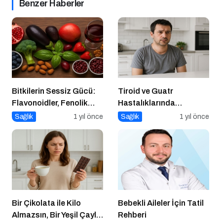
Benzer Haberler
Bitkilerin Sessiz Gücü:
Tiroid ve Guatr
Flavonoidler, Fenolik
Hastalıklarında
Asitler ve Diğer
Beslenme Bilinci
Sağlık
1 yıl önce
Sağlık
1 yıl önce
Polifenoller
Bir Çikolata ile Kilo
Bebekli Aileler İçin Tatil
Almazsın, Bir Yeşil Çayla
Rehberi