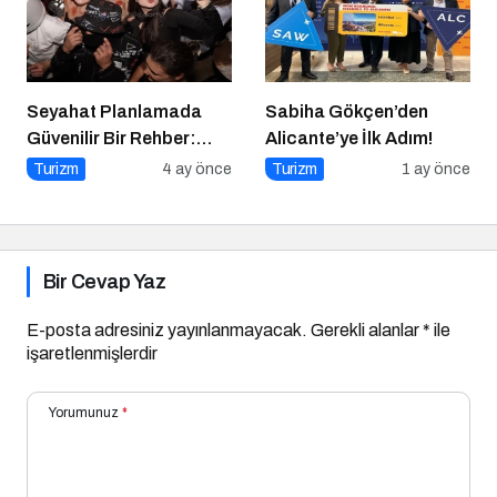
Seyahat Planlamada
Sabiha Gökçen’den
Güvenilir Bir Rehber:
Alicante’ye İlk Adım!
Tripcoholic
Turizm
4 ay önce
Turizm
1 ay önce
Bir Cevap Yaz
E-posta adresiniz yayınlanmayacak.
Gerekli alanlar
*
ile
işaretlenmişlerdir
Yorumunuz
*