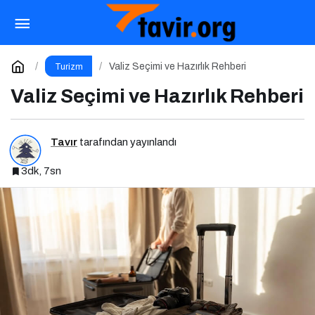
Emirates’ten Geleceğin Havacılık Vizyonuna
5,1 Milyar Dolarlık Dev Yatırım
Paylaş
Yorum Yap
Valiz Seçimi ve Hazırlık Rehberi
Turizm
Valiz Seçimi ve Hazırlık Rehberi
Tavır
tarafından yayınlandı
3dk, 7sn