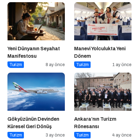
Yeni Dünyanın Seyahat
Manevi Yolculukta Yeni
Manifestosu
Dönem
Turizm
8 ay önce
Turizm
1 ay önce
Gökyüzünün Devinden
Ankara’nın Turizm
Küresel Geri Dönüş
Rönesansı
Turizm
3 ay önce
Turizm
4 ay önce