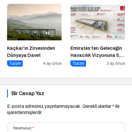
Kaçkar’ın Zirvesinden
Emirates’ten Geleceğin
Dünyaya Davet
Havacılık Vizyonuna 5,1
Milyar Dolarlık Dev
Turizm
4 ay önce
Turizm
3 ay önce
Yatırım
Bir Cevap Yaz
E-posta adresiniz yayınlanmayacak.
Gerekli alanlar
*
ile
işaretlenmişlerdir
Yorumunuz
*