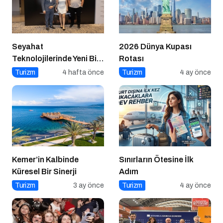
Seyahat
2026 Dünya Kupası
Teknolojilerinde Yeni Bir
Rotası
Dönem
Turizm
4 hafta önce
Turizm
4 ay önce
Kemer’in Kalbinde
Sınırların Ötesine İlk
Küresel Bir Sinerji
Adım
Turizm
3 ay önce
Turizm
4 ay önce