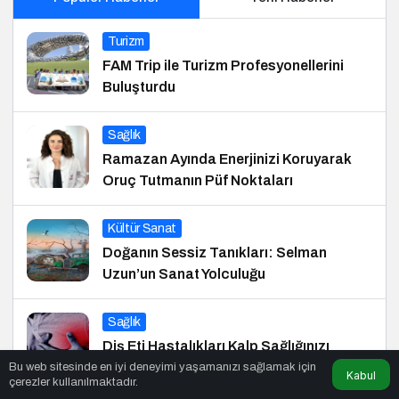
Turizm
FAM Trip ile Turizm Profesyonellerini
Buluşturdu
Sağlık
Ramazan Ayında Enerjinizi Koruyarak
Oruç Tutmanın Püf Noktaları
Kültür Sanat
Doğanın Sessiz Tanıkları: Selman
Uzun’un Sanat Yolculuğu
Sağlık
Diş Eti Hastalıkları Kalp Sağlığınızı
Tehdit Ediyor!
Bu web sitesinde en iyi deneyimi yaşamanızı sağlamak için
Kabul
çerezler kullanılmaktadır.