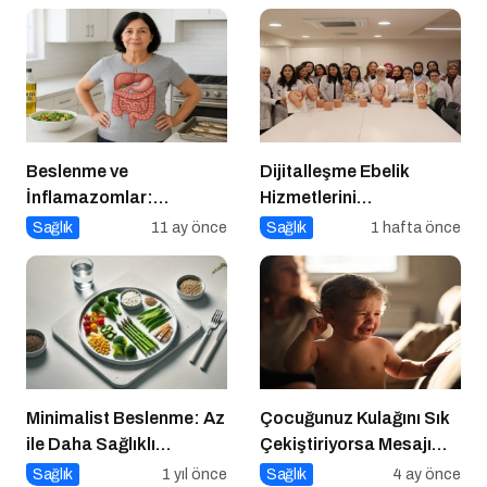
Beslenme ve
Dijitalleşme Ebelik
İnflamazomlar:
Hizmetlerini
Bağırsaktan Hücre
Dönüştürüyor
Sağlık
11 ay önce
Sağlık
1 hafta önce
Çekirdeğine Uzanan
Sessiz Savaş
Minimalist Beslenme: Az
Çocuğunuz Kulağını Sık
ile Daha Sağlıklı
Çekiştiriyorsa Mesajı
Yaşamak
Alın
Sağlık
1 yıl önce
Sağlık
4 ay önce