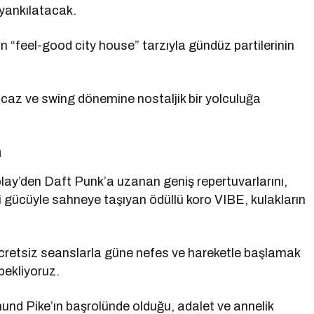
 yankılatacak.
’in “feel-good city house” tarzıyla gündüz partilerinin
n caz ve swing dönemine nostaljik bir yolculuğa
m
lay’den Daft Punk’a uzanan geniş repertuvarlarını,
 gücüyle sahneye taşıyan ödüllü koro VIBE, kulakların
ücretsiz seanslarla güne nefes ve hareketle başlamak
bekliyoruz.
d Pike’ın başrolünde olduğu, adalet ve annelik