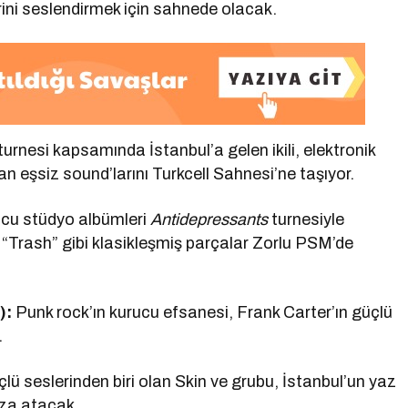
rini seslendirmek için sahnede olacak.
 turnesi kapsamında İstanbul’a gelen ikili, elektronik
n eşsiz sound’larını Turkcell Sahnesi’ne taşıyor.
ncu stüdyo albümleri
Antidepressants
turnesiyle
“Trash” gibi klasikleşmiş parçalar Zorlu PSM’de
):
Punk rock’ın kurucu efsanesi, Frank Carter’ın güçlü
.
çlü seslerinden biri olan Skin ve grubu, İstanbul’un yaz
mza atacak.