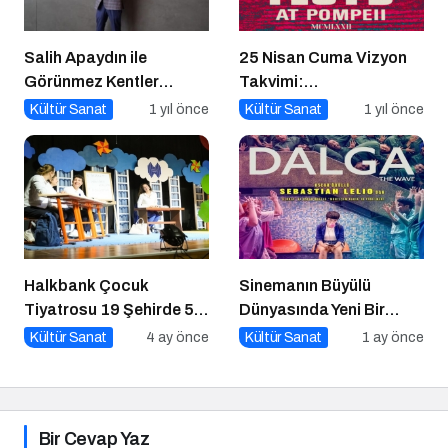
Salih Apaydın ile
25 Nisan Cuma Vizyon
Görünmez Kentler
Takvimi:
Ekslibris Sergisi
Sinemaseverleri
Kültür Sanat
1 yıl önce
Kültür Sanat
1 yıl önce
Bekleyen Yepyeni Filmler
Halkbank Çocuk
Sinemanın Büyülü
Tiyatrosu 19 Şehirde 50
Dünyasında Yeni Bir
Gösterimle Sahne Alıyor!
Hafta
Kültür Sanat
4 ay önce
Kültür Sanat
1 ay önce
Bir Cevap Yaz