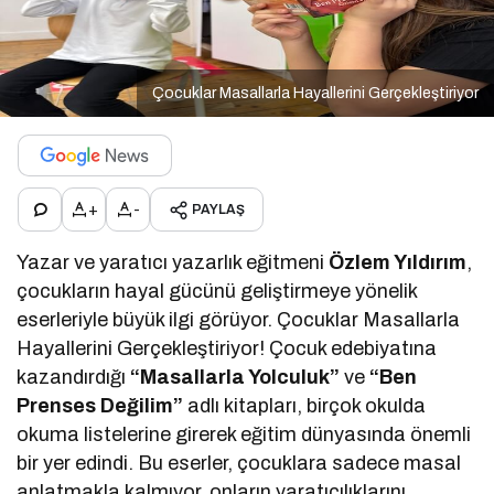
Çocuklar Masallarla Hayallerini Gerçekleştiriyor
+
-
PAYLAŞ
Yazar ve yaratıcı yazarlık eğitmeni
Özlem Yıldırım
,
çocukların hayal gücünü geliştirmeye yönelik
eserleriyle büyük ilgi görüyor. Çocuklar Masallarla
Hayallerini Gerçekleştiriyor! Çocuk edebiyatına
kazandırdığı
“Masallarla Yolculuk”
ve
“Ben
Prenses Değilim”
adlı kitapları, birçok okulda
okuma listelerine girerek eğitim dünyasında önemli
bir yer edindi. Bu eserler, çocuklara sadece masal
anlatmakla kalmıyor, onların yaratıcılıklarını