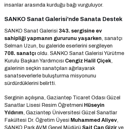
insanlar arasında kurduğu bağı vurguluyor.
SANKO Sanat Galerisi’nde Sanata Destek
SANKO Sanat Galerisi
343. sergisine ev
sahipliği yapmanın gururunu yaşarken
, sanatçı
Selman Uzun, bu galeride eserlerini sergileyen
708. sanatçı
oldu. SANKO Sanat Galerisi Yürütme
Kurulu Başkan Yardımcısı
Cengiz Halil Çiçek
,
galerinin seçkin sanatçıları ağırlayarak
sanatseverlerle buluşturma misyonunu
sürdürdüklerini belirtti.
Serginin açılışına, Gaziantep Ticaret Odası Güzel
Sanatlar Lisesi Resim Öğretmeni
Hüseyin
Yıldırım
, Gaziantep Üniversitesi Güzel Sanatlar
Fakültesi Dr. Öğretim Üyesi
Muhammed Aliyev
,
SANKO Park AVM Genel Müdürü
Sait Can Gizir
ve