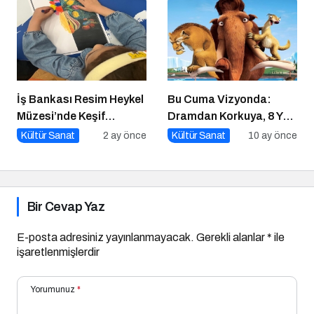
İş Bankası Resim Heykel
Bu Cuma Vizyonda:
Müzesi’nde Keşif
Dramdan Korkuya, 8 Yeni
Başlıyor!
Film Sinemaseverlerle
Kültür Sanat
2 ay önce
Kültür Sanat
10 ay önce
Buluşuyor!
Bir Cevap Yaz
E-posta adresiniz yayınlanmayacak.
Gerekli alanlar
*
ile
işaretlenmişlerdir
Yorumunuz
*