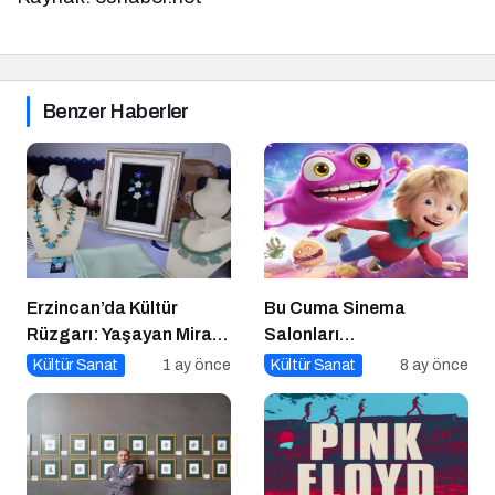
Benzer Haberler
Erzincan’da Kültür
Bu Cuma Sinema
Rüzgarı: Yaşayan Miras
Salonları
Şöleni Şehre İz Bıraktı
Hareketleniyor: 26 Aralık
Kültür Sanat
1 ay önce
Kültür Sanat
8 ay önce
Vizyondaki Filmler
Açıklandı