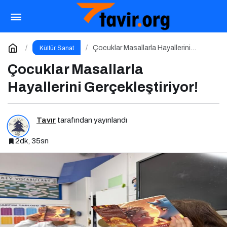
Doğanın Sessiz Tanıkları: Selman Uzun’un
Sanat Yolculuğu
Paylaş
Yorum Yap
Çocuklar Masallarla Hayallerini
Kültür Sanat
Gerçekleştiriyor!
Çocuklar Masallarla
Hayallerini Gerçekleştiriyor!
Tavır
tarafından yayınlandı
2dk, 35sn