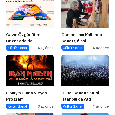
Cazın Özgür Ritmi
Osmanlı’nın Kalbinde
Bozcaada’da
Sanat Şöleni
Yankılanıyor
Kültür Sanat
4 ay önce
Kültür Sanat
4 ay önce
8 Mayıs Cuma Vizyon
Dijital Sanatın Kalbi
Programı
İstanbul’da Attı
Kültür Sanat
3 ay önce
Kültür Sanat
4 ay önce