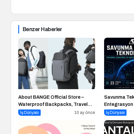
Benzer Haberler
About BANGE Official Store –
Savunma Tekn
Waterproof Backpacks, Travel
Entegrasyon 
Bags & More
Gerçekleşec
İş Dünyası
10 ay önce
İş Dünyası