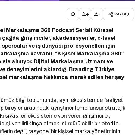
+
-
PAYLAŞ
sel Markalaşma 360 Podcast Serisi!
Küresel
 çağda girişimciler, akademisyenler, c-level
r, sporcular ve iş dünyası profesyonelleri için
el markalaşma kavramı, “Kişisel Markalaşma 360”
le ele alınıyor. Dijital Markalaşma Uzmanı ve
ve deneyimlerini aktardığı Branding Türkiye
şisel markalaşma hakkında merak edilen her şey
ünümüz bilgi toplumunda; aynı ekosistemde faaliyet
bireyler arasındaki ayrıştırıcı temel unsur stratejik
i siyasiler, ekosisteme yön veren girişimciler,
 güvenilirlik inşa etmek, sürdürülebilir bir otorite
lerin değil, rasyonel bir kişisel marka yönetiminin