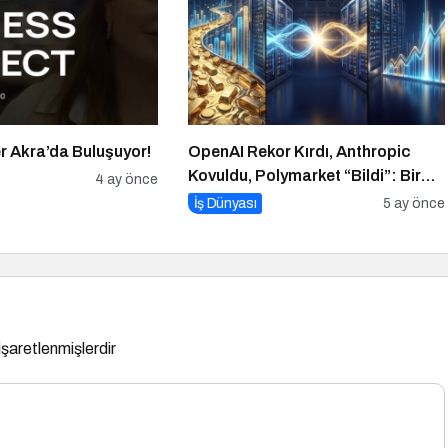
er Akra’da Buluşuyor!
OpenAI Rekor Kırdı, Anthropic
Kovuldu, Polymarket “Bildi”: Bir
4 ay önce
Haftada Her Şey Değişti
İş Dünyası
5 ay önce
 işaretlenmişlerdir