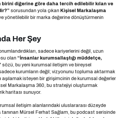
irini diğerine göre daha tercih edilebilir kılan ve
dir?”
sorusundan yola çıkan
Kişisel Markalaşma
ve yönetilebilir bir marka değerine dönüştürmenin
nda Her Şey
konumlandırdıkları, sadece kariyerlerini değil, uzun
tosu olan
“İnsanlar kurumsallaştığı müddetçe,
”
sözü, bu yeni kurumsal iletişim ve bireysel
sadece kurumların değil; vizyonunu topluma aktarmak
n aşılamak isteyen bir girişimcinin de kurumsal değerler
işisel Markalaşma 360, bu stratejiyi oluşturmak
ik haritası sunuyor.
umsal iletişim alanlarındaki uluslararası düzeyde
la tanınan Mürsel Ferhat Sağlam, bu podcast serisinde