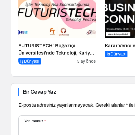
FUTURISTECH: Boğaziçi
Karar Vericil
Üniversitesi’nde Teknoloji, Kariyer
İş Dünyası
ve Eğlencenin Buluştuğu Büyük
İş Dünyası
3 ay önce
Festival!
Bir Cevap Yaz
E-posta adresiniz yayınlanmayacak.
Gerekli alanlar
*
ile
Yorumunuz
*