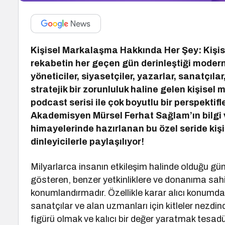
Kişisel Markalaşma Hakkında Her Şey: Kişi
rekabetin her geçen gün derinleştiği modern
yöneticiler, siyasetçiler, yazarlar, sanatçıla
stratejik bir zorunluluk haline gelen kişis
podcast serisi ile çok boyutlu bir perspektif
Akademisyen Mürsel Ferhat Sağlam’ın bilgi 
himayelerinde hazırlanan bu özel seride ki
dinleyicilerle paylaşılıyor!
Milyarlarca insanın etkileşim halinde olduğu g
gösteren, benzer yetkinliklere ve donanıma sahip 
konumlandırmadır. Özellikle karar alıcı konumdak
sanatçılar ve alan uzmanları için kitleler nezdinde
figürü olmak ve kalıcı bir değer yaratmak tesadüf