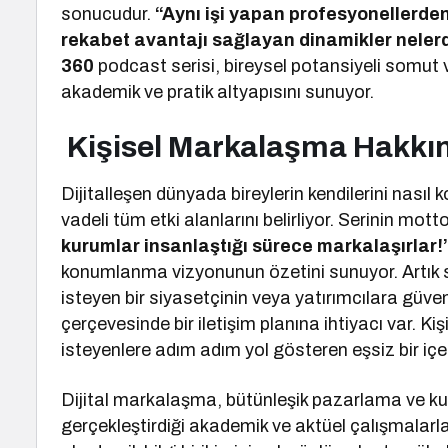
sonucudur.
“Aynı işi yapan profesyonellerden b
rekabet avantajı sağlayan dinamikler neler
360
podcast serisi, bireysel potansiyeli somut 
akademik ve pratik altyapısını sunuyor.
Kişisel Markalaşma Hakkı
Dijitalleşen dünyada bireylerin kendilerini nasıl 
vadeli tüm etki alanlarını belirliyor. Serinin mot
kurumlar insanlaştığı sürece markalaşırlar!
konumlanma vizyonunun özetini sunuyor. Artık 
isteyen bir siyasetçinin veya yatırımcılara güve
çerçevesinde bir iletişim planına ihtiyacı var. K
isteyenlere adım adım yol gösteren eşsiz bir içer
Dijital markalaşma, bütünleşik pazarlama ve kur
gerçekleştirdiği akademik ve aktüel çalışmalar