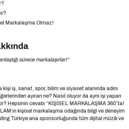
r?
ır?
sel Markalaşma Olmaz!
akkında
nlaştığı sürece markalaşırlar!”
işi iş, sanat, spor, bilim ve siyaset alanında adını
iğerlerinden ayıran ne? Nasıl oluyor da aynı işi yapan
nıyor? Hepsinin cevabı “KİŞİSEL MARKALAŞMA 360″ta!
AM’ın kişisel markalaşma odağında bilgi ve deneyim
ding Türkiye ana sponsorluğunda tüm dijital müzik ve