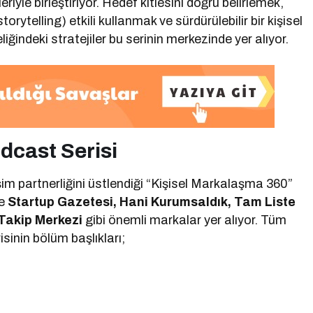
riyle birleştiriyor. Hedef kitlesini doğru belirlemek,
storytelling) etkili kullanmak ve sürdürülebilir bir kişisel
iğindeki stratejiler bu serinin merkezinde yer alıyor.
dcast Serisi
şim partnerliğini üstlendiği “Kişisel Markalaşma 360”
se
Startup Gazetesi, Hani Kurumsaldık, Tam Liste
Takip Merkezi
gibi önemli markalar yer alıyor. Tüm
isinin bölüm başlıkları;