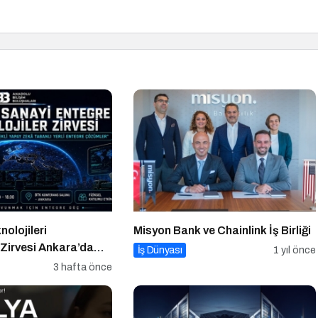
olojileri
Misyon Bank ve Chainlink İş Birliği
Zirvesi Ankara’da
İş Dünyası
1 yıl önce
ek!
3 hafta önce