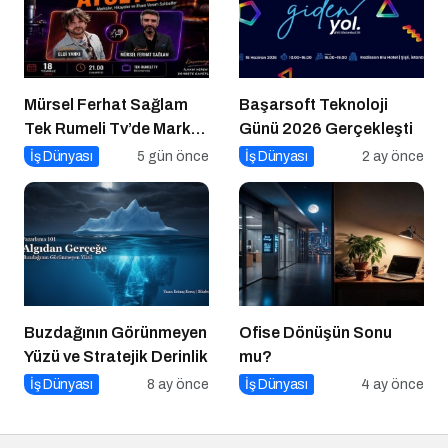
Mürsel Ferhat Sağlam
Başarsoft Teknoloji
Tek Rumeli Tv’de Marka
Günü 2026 Gerçekleşti
Atölyesi Programına
İş Dünyası
5 gün önce
İş Dünyası
2 ay önce
Konuk Oldu
Buzdağının Görünmeyen
Ofise Dönüşün Sonu
Yüzü ve Stratejik Derinlik
mu?
İş Dünyası
8 ay önce
İş Dünyası
4 ay önce