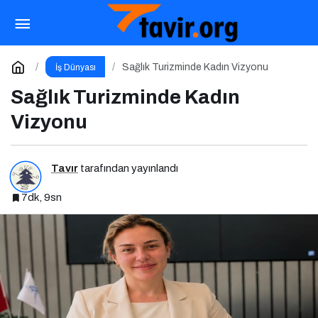
Yapay Zeka Reklam Yönetmeliği Geldi
Paylaş
Yorum Yap
Sağlık Turizminde Kadın Vizyonu
İş Dünyası
Sağlık Turizminde Kadın
Vizyonu
Tavır
tarafından yayınlandı
7dk, 9sn