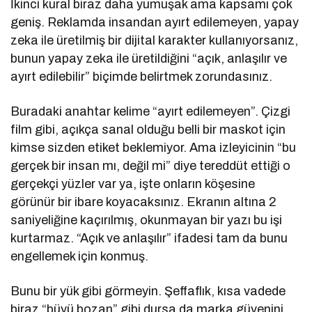
İkinci kural biraz daha yumuşak ama kapsamı çok
geniş. Reklamda insandan ayırt edilemeyen, yapay
zeka ile üretilmiş bir dijital karakter kullanıyorsanız,
bunun yapay zeka ile üretildiğini “açık, anlaşılır ve
ayırt edilebilir” biçimde belirtmek zorundasınız.
Buradaki anahtar kelime “ayırt edilemeyen”. Çizgi
film gibi, açıkça sanal olduğu belli bir maskot için
kimse sizden etiket beklemiyor. Ama izleyicinin “bu
gerçek bir insan mı, değil mi” diye tereddüt ettiği o
gerçekçi yüzler var ya, işte onların köşesine
görünür bir ibare koyacaksınız. Ekranın altına 2
saniyeliğine kaçırılmış, okunmayan bir yazı bu işi
kurtarmaz. “Açık ve anlaşılır” ifadesi tam da bunu
engellemek için konmuş.
Bunu bir yük gibi görmeyin. Şeffaflık, kısa vadede
biraz “büyü bozan” gibi dursa da marka güvenini