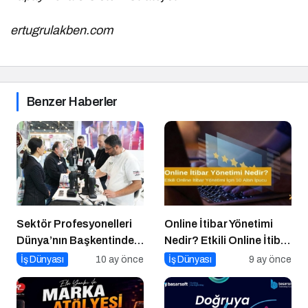
ertugrulakben.com
Benzer Haberler
Sektör Profesyonelleri
Online İtibar Yönetimi
Dünya’nın Başkentinde
Nedir? Etkili Online İtibar
Buluşacak!
Yönetimi İçin 10 Altın
İş Dünyası
10 ay önce
İş Dünyası
9 ay önce
İpucu