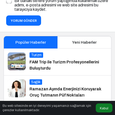
Bir dahaki sefere yorum yaptığımda kullanılmak üzere
adımı, e-posta adresimi ve web site adresimi bu
tarayıcıya kaydet.
YORUM GÖNDER
Popüler Haberler
Yeni Haberler
Turizm
FAM Trip ile Turizm Profesyonellerini
Buluşturdu
Sağlık
Ramazan Ayında Enerjinizi Koruyarak
Oruç Tutmanın Püf Noktaları
Bu web sitesinde en iyi deneyimi yaşamanızı sağlamak için
Kabul
Kültür Sanat
çerezler kullanılmaktadır.