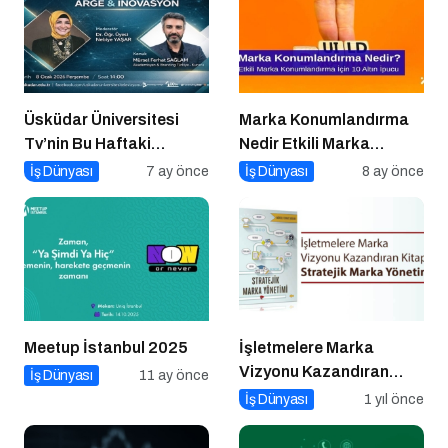
Üsküdar Üniversitesi
Marka Konumlandırma
Tv’nin Bu Haftaki
Nedir Etkili Marka
Konuğu Mürsel Ferhat
Konumlandırma İçin 10
İş Dünyası
7 ay önce
İş Dünyası
8 ay önce
Sağlam Oluyor
Altın İpucu
Meetup İstanbul 2025
İşletmelere Marka
Vizyonu Kazandıran
İş Dünyası
11 ay önce
Kitap: Stratejik Marka
İş Dünyası
1 yıl önce
Yönetimi