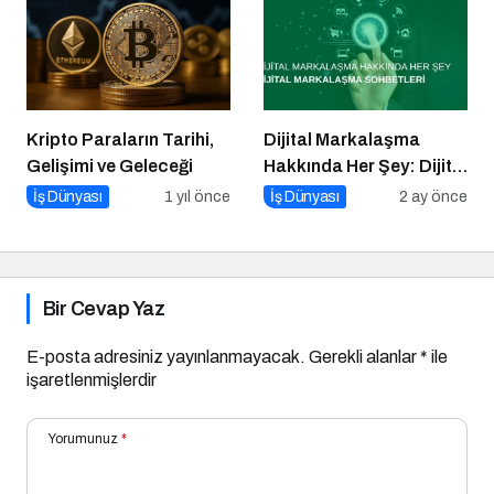
Kripto Paraların Tarihi,
Dijital Markalaşma
Gelişimi ve Geleceği
Hakkında Her Şey: Dijital
Markalaşma Sohbetleri
İş Dünyası
1 yıl önce
İş Dünyası
2 ay önce
Podcast Serisi
Bir Cevap Yaz
E-posta adresiniz yayınlanmayacak.
Gerekli alanlar
*
ile
işaretlenmişlerdir
Yorumunuz
*