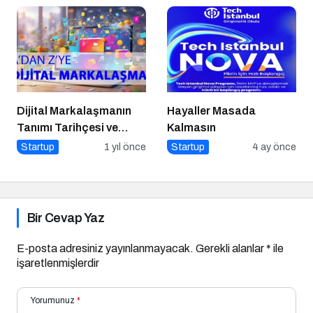
Nasıl Yapılır?
Etkinlik
Dijital Markalaşmanın
Hayaller Masada
Tanımı Tarihçesi ve
Kalmasın
Önemi
Startup
1 yıl önce
Startup
4 ay önce
Bir Cevap Yaz
E-posta adresiniz yayınlanmayacak.
Gerekli alanlar
*
ile
işaretlenmişlerdir
Yorumunuz
*