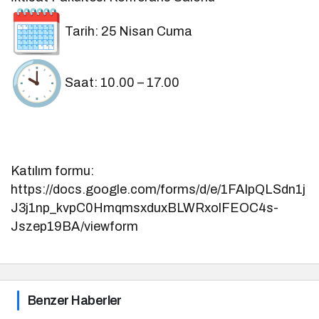
Tarih: 25 Nisan Cuma
Saat: 10.00 – 17.00
Katılım formu:
https://docs.google.com/forms/d/e/1FAIpQLSdn1j
J3j1np_kvpC0HmqmsxduxBLWRxolFEOC4s-
Jszep19BA/viewform
Benzer Haberler