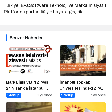
Türkiye, EvaSoftware Teknoloji ve Marka İnisiyatifi
Platformu partnerliğiyle hayata geçirildi.
Benzer Haberler
Marka İnisiyatifi Zirvesi
İstanbul Topkapı
24 Nisan’da İstanbul
Üniversitesi’ndeki Zirve
Aydın Üniversitesi’nde!
ve Ödül Töreni Yoğun
Startup
1 yıl önce
Startup
7 ay önce
İlgiyle Gerçekleşti