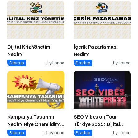
Dijital Kriz Yönetimi
İçerik Pazarlaması
Nedir?
Nedir?
Startup
1 yıl önce
Startup
1 yıl önce
Kampanya Tasarımı
SEO Vibes on Tour
Nedir? Niye Önemlidir?
Türkiye 2025: Dijital
Kampanya Tasarımı
Dünyanın Nabzını Tutan
Startup
11 ay önce
Startup
1 yıl önce