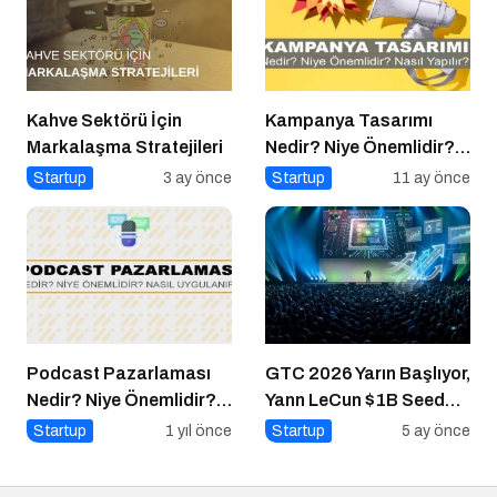
Kahve Sektörü İçin
Kampanya Tasarımı
Markalaşma Stratejileri
Nedir? Niye Önemlidir?
Kampanya Tasarımı
Startup
3 ay önce
Startup
11 ay önce
Nasıl Yapılır?
Podcast Pazarlaması
GTC 2026 Yarın Başlıyor,
Nedir? Niye Önemlidir?
Yann LeCun $1B Seed
Podcast Pazarlaması
Aldı: AI Fonlama
Startup
1 yıl önce
Startup
5 ay önce
Nasıl Yapılır?
Çılgınlığı