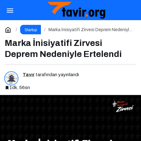
Marmara Careership, Genç Yetenekleri
Geleceğin İş Dünyasıyla Buluşturuyor!
Paylaş
Yorum Yap
Marka İnisiyatifi Zirvesi Deprem Nedeniyle
Startup
Ertelendi
Marka İnisiyatifi Zirvesi
Deprem Nedeniyle Ertelendi
Tavır
tarafından yayınlandı
1dk, 56sn