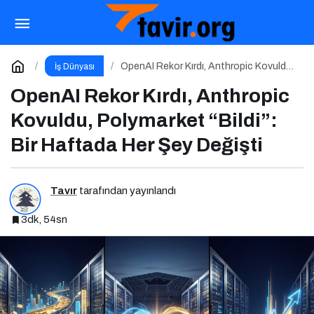
Liderlik ve Kariyer Zirvesi 2026 – Geleceğin
Liderleriyle Buluşma
Paylaş
Yorum Yap
OpenAI Rekor Kırdı, Anthropic Kovuldu,
İş Dünyası
Polymarket “Bildi”: Bir Haftada Her Şey
Değişti
OpenAI Rekor Kırdı, Anthropic
Kovuldu, Polymarket “Bildi”:
Bir Haftada Her Şey Değişti
Tavır
tarafından yayınlandı
3dk, 54sn