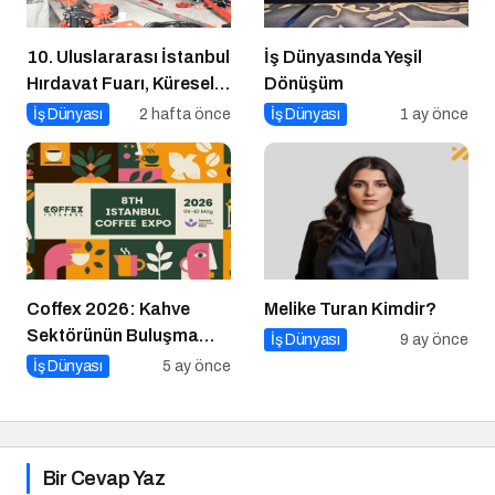
10. Uluslararası İstanbul
İş Dünyasında Yeşil
Hırdavat Fuarı, Küresel
Dönüşüm
Ticaretin Yeni Merkezi
İş Dünyası
2 hafta önce
İş Dünyası
1 ay önce
Olmaya Hazırlanıyor
Coffex 2026: Kahve
Melike Turan Kimdir?
Sektörünün Buluşma
İş Dünyası
9 ay önce
Noktası
İş Dünyası
5 ay önce
Bir Cevap Yaz