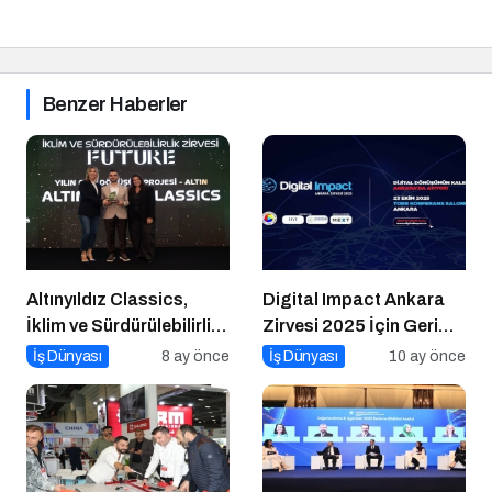
Benzer Haberler
Altınyıldız Classics,
Digital Impact Ankara
İklim ve Sürdürülebilirlik
Zirvesi 2025 İçin Geri
Ödülleri’nde “Yılın Geri
Sayım!
İş Dünyası
8 ay önce
İş Dünyası
10 ay önce
Dönüşüm Projesi”
Kategorisinde Altın Ödül
Kazandı