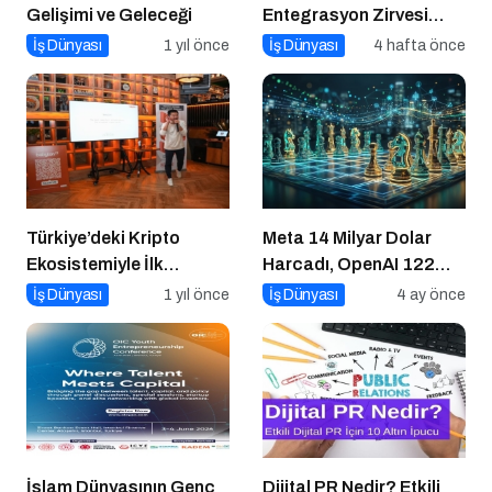
Gelişimi ve Geleceği
Entegrasyon Zirvesi
Ankara’da
İş Dünyası
1 yıl önce
İş Dünyası
4 hafta önce
Gerçekleşecek!
Türkiye’deki Kripto
Meta 14 Milyar Dolar
Ekosistemiyle İlk
Harcadı, OpenAI 122
Buluşma
Milyar Topladı: Girişimci
İş Dünyası
1 yıl önce
İş Dünyası
4 ay önce
Ne Yapsın?
İslam Dünyasının Genç
Dijital PR Nedir? Etkili