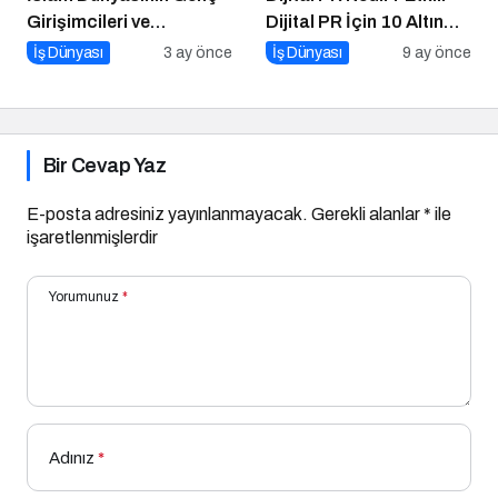
Girişimcileri ve
Dijital PR İçin 10 Altın
Yatırımcıları İstanbul’da
İpucu
İş Dünyası
3 ay önce
İş Dünyası
9 ay önce
Buluşuyor
Bir Cevap Yaz
E-posta adresiniz yayınlanmayacak.
Gerekli alanlar
*
ile
işaretlenmişlerdir
Yorumunuz
*
Adınız
*