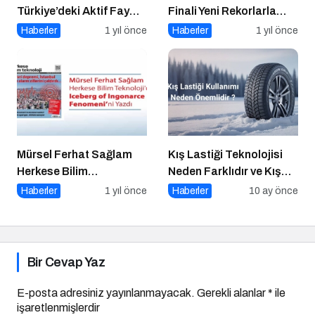
Türkiye’deki Aktif Fay
Finali Yeni Rekorlarla
Hatları (Tüm Şehirler)
Tamamlandı
Haberler
1 yıl önce
Haberler
1 yıl önce
Mürsel Ferhat Sağlam
Kış Lastiği Teknolojisi
Herkese Bilim
Neden Farklıdır ve Kış
Teknoloji’de “Iceberg of
Lastiği Kullanmanın
Haberler
1 yıl önce
Haberler
10 ay önce
Ingonarce Fenomeni”ni
Faydaları Nelerdir
Yazdı
Bir Cevap Yaz
E-posta adresiniz yayınlanmayacak.
Gerekli alanlar
*
ile
işaretlenmişlerdir