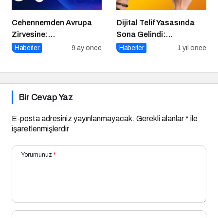
Cehennemden Avrupa
Dijital Telif Yasasında
Zirvesine:
Sona Gelindi:
Galatasaray’ın Kritik
Yayıncılara Haziran
Haberler
9 ay önce
Haberler
1 yıl önce
Ajax Sınavı
Müjdesi
Bir Cevap Yaz
E-posta adresiniz yayınlanmayacak.
Gerekli alanlar
*
ile
işaretlenmişlerdir
Yorumunuz
*