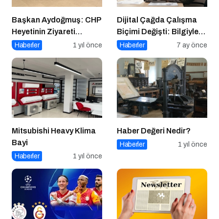
Başkan Aydoğmuş: CHP
Dijital Çağda Çalışma
Heyetinin Ziyareti
Biçimi Değişti: Bilgiyle
Memnuniyet Verici
Para Kazananların Yeni
Haberler
1 yıl önce
Haberler
7 ay önce
Düzeni
Mitsubishi Heavy Klima
Haber Değeri Nedir?
Bayi
Haberler
1 yıl önce
Haberler
1 yıl önce