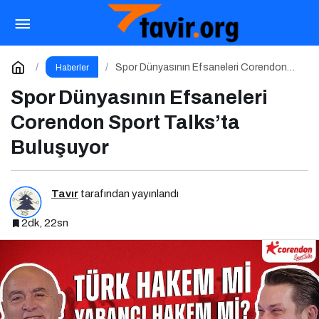
Türk Simgeleri Herkesindir
Paylaş
Yorum Yap
Spor Dünyasının Efsaneleri Corendon
Haberler
Sport Talks’ta Buluşuyor
Spor Dünyasının Efsaneleri
Corendon Sport Talks’ta
Buluşuyor
Tavır
tarafından yayınlandı
2dk, 22sn