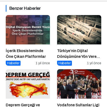
Benzer Haberler
İçerik Ekosisteminde
Türkiye’nin Dijital
Öne Çıkan Platformlar
Dönüşümüne Yön Veren
15 Platform
Haberler
1 yıl önce
Haberler
1 yıl önce
Deprem Gerçeği ve
Vodafone Sultanlar Ligi