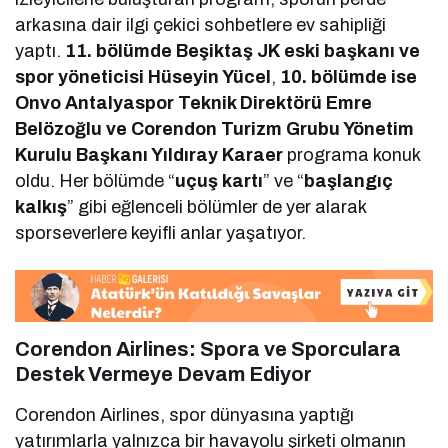
arkasına dair ilgi çekici sohbetlere ev sahipliği
yaptı.
11. bölümde Beşiktaş JK eski başkanı ve
spor yöneticisi Hüseyin Yücel
,
10. bölümde ise
Onvo Antalyaspor Teknik Direktörü Emre
Belözoğlu ve Corendon Turizm Grubu Yönetim
Kurulu Başkanı Yıldıray Karaer
programa konuk
oldu. Her bölümde “
uçuş kartı
” ve “
başlangıç
kalkış
” gibi eğlenceli bölümler de yer alarak
sporseverlere keyifli anlar yaşatıyor.
Corendon Airlines: Spora ve Sporculara
Destek Vermeye Devam Ediyor
Corendon Airlines, spor dünyasına yaptığı
yatırımlarla yalnızca bir havayolu şirketi olmanın