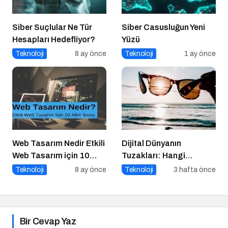
Siber Suçlular Ne Tür
Siber Casusluğun Yeni
Hesapları Hedefliyor?
Yüzü
Teknoloji
8 ay önce
Teknoloji
1 ay önce
Web Tasarım Nedir Etkili
Dijital Dünyanın
Web Tasarım için 10
Tuzakları: Hangi
Altın İpucu
Yöntemleri
Teknoloji
8 ay önce
Teknoloji
3 hafta önce
Kullanıyorlar?
Bir Cevap Yaz