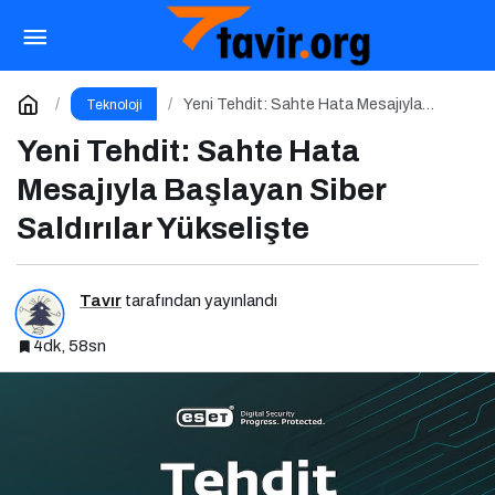
Tarihin En Büyük Şifre Sızıntısı
Paylaş
Yorum Yap
Yeni Tehdit: Sahte Hata Mesajıyla
Teknoloji
Başlayan Siber Saldırılar Yükselişte
Yeni Tehdit: Sahte Hata
Mesajıyla Başlayan Siber
Saldırılar Yükselişte
Tavır
tarafından yayınlandı
4dk, 58sn