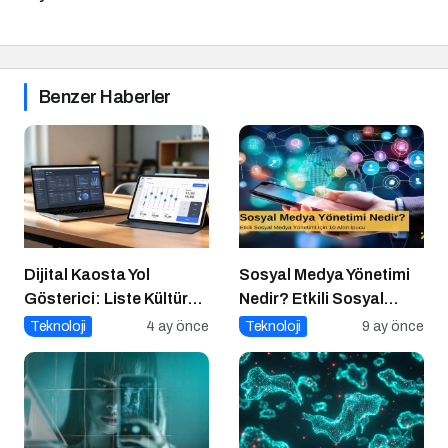
Benzer Haberler
Dijital Kaosta Yol
Sosyal Medya Yönetimi
Gösterici: Liste Kültürü
Nedir? Etkili Sosyal
ve İnteraktif Çözümlerin
Medya Yönetimi İçin 10
Teknoloji
4 ay önce
Teknoloji
9 ay önce
Geleceği
Altın İpucu