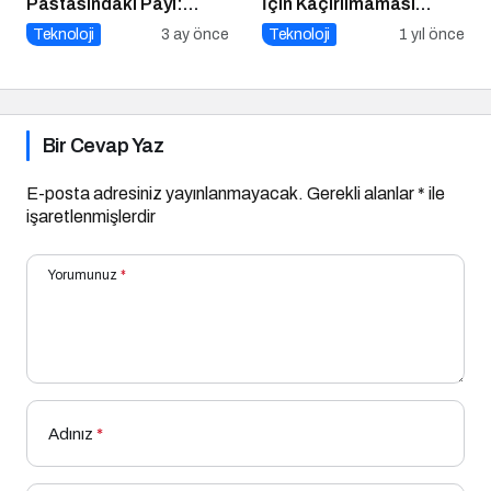
Pastasındaki Payı:
İçin Kaçırılmaması
Üretici mi, Tüketici mi?
Gereken 8 Oyun
Teknoloji
3 ay önce
Teknoloji
1 yıl önce
Bir Cevap Yaz
E-posta adresiniz yayınlanmayacak.
Gerekli alanlar
*
ile
işaretlenmişlerdir
Yorumunuz
*
Adınız
*